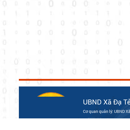
UBND Xã Đạ T
Cơ quan quản lý: UBND Xã
Chịu trách nhiệm chính: 
© Ghi rõ nguồn dateh.lam