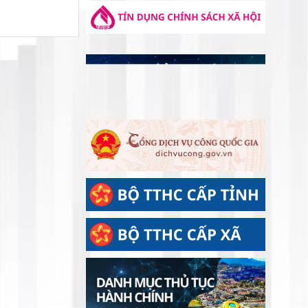
NGÀY THƯƠNG BINH - LIỆT SĨ
LIỆT SĨ
ĐẢNG ỦY CƠ SỞ CÁC CƠ QUAN
ĐẢNG XÃ ĐẠ TẺH TỔ CHỨC THĂM
HỎI, TẶNG QUÀ GIA ĐÌNH CHÍNH
SÁCH NHÂN KỶ NIỆM 79 NĂM NGÀY
THƯƠNG BINH - LIỆT SĨ