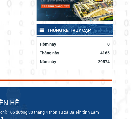
THỐNG KÊ TRUY CẬP
Hôm nay
0
Tháng này
4165
Năm này
29574
IÊN HỆ
 chỉ: 165 đường 30 tháng 4 thôn 1B xã Đạ Tẻh tỉnh Lâm
ng
n thoại: 02633880368