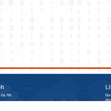
ẻh
L
 Đạ Tẻh
Địa
Đồ
UBND Xã Đạ Tẻh
Điệ
dong.gov.vn khi sử dụng thông tin