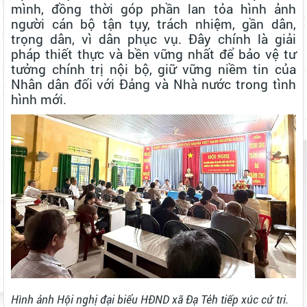
mình, đồng thời góp phần lan tỏa hình ảnh
người cán bộ tận tụy, trách nhiệm, gần dân,
trọng dân, vì dân phục vụ. Đây chính là giải
pháp thiết thực và bền vững nhất để bảo vệ tư
tưởng chính trị nội bộ, giữ vững niềm tin của
Nhân dân đối với Đảng và Nhà nước trong tình
hình mới.
ẤM ÁP HOẠT ĐỘNG "ĐỀN ƠN ĐÁP NGHĨA" NHÂN NGÀY 27
THÁNG 7
ĐẢNG ỦY - HĐND - UBND - ỦY BAN MTTQ VIỆT NAM XÃ ĐẠ TẺH
TỔ CHỨC GẶP MẶT, TẶNG QUÀ NGƯỜI CÓ CÔNG NHÂN DỊP KỶ
NIỆM 79 NĂM NGÀY THƯƠNG BINH - LIỆT SĨ
UỐNG NƯỚC NHỚ NGUỒN – ĐỜI ĐỜI GHI NHỚ CÔNG ƠN CÁC
ANH HÙNG LIỆT SĨ
ĐẢNG ỦY CƠ SỞ CÁC CƠ QUAN ĐẢNG XÃ ĐẠ TẺH TỔ CHỨC
THĂM HỎI, TẶNG QUÀ GIA ĐÌNH CHÍNH SÁCH NHÂN KỶ NIỆM 79
Hình ảnh Hội nghị đại biểu HĐND xã Đạ Tẻh tiếp xúc cử tri.