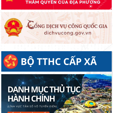
Chạm để đồng hàng – chung tay bảo vệ trẻ em trên môi trường
mạng
Xã Đạ Tẻh tổ chức Lễ phát động hưởng ứng Phong trào thi đua
“Toàn dân chung tay bảo vệ môi trường, vì một Việt Nam xanh -
sạch - đẹp”; Ngày ASEAN phòng, chống sốt xuất huyết năm 2026
Các Thôn trên địa bàn xã Đạ Tẻh duy trì công tác ra quân vệ sinh
và Chiến dịch Mùa hè số cùng VneID
môi trường vào ngày Chủ nhật tuần đầu của tháng
XÃ ĐẠ TẺH: ĐỘT PHÁ SAU 01 NĂM TRIỂN KHAI PHONG TRÀO
“BÌNH DÂN HỌC VỤ SỐ”
Xã Đạ Tẻh tổ chức Lễ phát động Tháng hành động vì trẻ em; Ngày
Olympic trẻ em; Toàn dân tập luyện môn bơi phòng, chống đuối
nước và Khai mạc hoạt động hè năm 2026
Xã Đạ Tẻh tổ chức Hội nghị đối thoại trực tiếp giữa người đứng
đầu cấp ủy, chính quyền với Nhân dân năm 2026
Xã Đạ Tẻh tổ chức tập huấn, bồi dưỡng kỹ năng số năm 2026
Lãnh đạo xã Đạ Tẻh thăm, chúc mừng Đại lễ Phật đản năm 2026
Khối thi đua số 2 tổ chức ký kết giao ước thi đua năm 2026