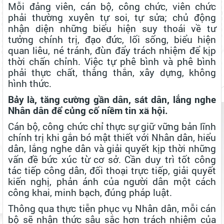
Mỗi đảng viên, cán bộ, công chức, viên chức
phải thường xuyên tự soi, tự sửa; chủ động
nhận diện những biểu hiện suy thoái về tư
tưởng chính trị, đạo đức, lối sống, biểu hiện
quan liêu, né tránh, đùn đẩy trách nhiệm để kịp
thời chấn chỉnh. Việc tự phê bình và phê bình
phải thực chất, thẳng thắn, xây dựng, không
hình thức.
Bảy là, tăng cường gần dân, sát dân, lắng nghe
Nhân dân để củng cố niềm tin xã hội.
Cán bộ, công chức chỉ thực sự giữ vững bản lĩnh
chính trị khi gắn bó mật thiết với Nhân dân, hiểu
dân, lắng nghe dân và giải quyết kịp thời những
vấn đề bức xúc từ cơ sở. Cần duy trì tốt công
tác tiếp công dân, đối thoại trực tiếp, giải quyết
kiến nghị, phản ánh của người dân một cách
công khai, minh bạch, đúng pháp luật.
Thông qua thực tiễn phục vụ Nhân dân, mỗi cán
bộ sẽ nhận thức sâu sắc hơn trách nhiệm của