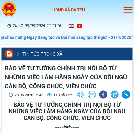
UBND XÃ ĐẠ TẺH
Thứ 7, 08/08/2026, 11:13:17
t chào mừng Ngày Sáng tạo và Đổi mới sáng tạo thế giới - 21/4/2026”
TIN TỨC TRONG XÃ
BẢO VỆ TƯ TƯỞNG CHÍNH TRỊ NỘI BỘ TỪ
NHỮNG VIỆC LÀM HẰNG NGÀY CỦA ĐỘI NGŨ
CÁN BỘ, CÔNG CHỨC, VIÊN CHỨC
28.05.2026 15:43
113
đã xem
BẢO VỆ TƯ TƯỞNG CHÍNH TRỊ NỘI BỘ TỪ
NHỮNG VIỆC LÀM HẰNG NGÀY CỦA ĐỘI NGŨ
CÁN BỘ, CÔNG CHỨC, VIÊN CHỨC
----***----