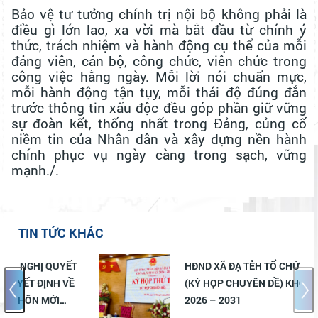
NĂM NGÀY THƯƠNG BINH - LIỆT SĨ
ĐOÀN CÔNG TÁC TỈNH LÂM ĐỒNG THĂM, TẶNG QUÀ NGƯỜI CÓ
Bảo vệ tư tưởng chính trị nội bộ không phải là
CÔNG VỚI CÁCH MẠNG NHÂN DỊP KỶ NIỆM 79 NĂM NGÀY
điều gì lớn lao, xa vời mà bắt đầu từ chính ý
THƯƠNG BINH - LIỆT SĨ (27/7/1947 - 27/7/2026)
thức, trách nhiệm và hành động cụ thể của mỗi
UỶ BAN MTTQ VIỆT NAM XÃ ĐẠ TẺH SƠ KẾT CÔNG TÁC MẶT
đảng viên, cán bộ, công chức, viên chức trong
TRẬN VÀ CÁC TỔ CHỨC CHÍNH TRỊ - XÃ HỘI 6 THÁNG ĐẦU NĂM
công việc hằng ngày. Mỗi lời nói chuẩn mực,
2026
XÃ ĐẠ TẺH TRIỂN KHAI CÔNG TÁC BẦU CỬ TRƯỞNG THÔN
mỗi hành động tận tụy, mỗi thái độ đúng đắn
NHIỆM KỲ 2026 – 2031, GÓP PHẦN KIỆN TOÀN TỔ CHỨC Ở CƠ
trước thông tin xấu độc đều góp phần giữ vững
SỞ, NÂNG CAO HIỆU LỰC, HIỆU QUẢ QUẢN LÝ HÀNH CHÍNH
Xã Đạ Tẻh sơ kết công tác kiểm soát thủ tục hành chính, thực hiện
sự đoàn kết, thống nhất trong Đảng, củng cố
cơ chế một cửa và chính sách BHXH, BHYT 6 tháng đầu năm 2026
niềm tin của Nhân dân và xây dựng nền hành
và phương hướng nhiệm 6 tháng cuối năm 2026
chính phục vụ ngày càng trong sạch, vững
ĐẠ TẺH TỔ CHỨC LỄ CÔNG BỐ NGHỊ QUYẾT VỀ SẮP XẾP THÔN
mạnh./.
VÀ CÁC QUYẾT ĐỊNH VỀ TỔ CHỨC BỘ MÁY, NHÂN SỰ THÔN MỚI
TRÊN ĐỊA BÀN XÃ.
HĐND XÃ ĐẠ TẺH TỔ CHỨC KỲ HỌP THỨ 4 (KỲ HỌP CHUYÊN ĐỀ)
KHÓA II, NHIỆM KỲ 2026 – 2031
TIN TỨC KHÁC
Lan tỏa nghị quyết của Đảng từ Hội thi Báo cáo viên, Tuyên truyền
viên giỏi tỉnh Lâm Đồng năm 2026.
HĐND XÃ ĐẠ TẺH TỔ CHỨC KỲ HỌP THỨ 4
Chạm để đồng hàng – chung tay bảo vệ trẻ em trên môi trường
(KỲ HỌP CHUYÊN ĐỀ) KHÓA II, NHIỆM KỲ
mạng
2026 – 2031
Xã Đạ Tẻh tổ chức Lễ phát động hưởng ứng Phong trào thi đua