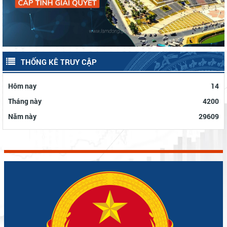
THỐNG KÊ TRUY CẬP
Hôm nay
14
Tháng này
4200
Năm này
29609