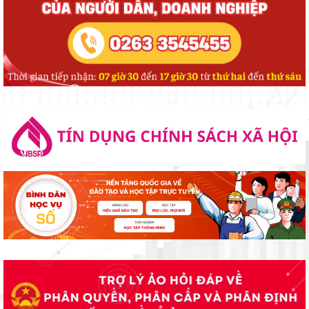
ANH HÙNG LIỆT SĨ
ĐẢNG ỦY CƠ SỞ CÁC CƠ QUAN ĐẢNG XÃ ĐẠ TẺH TỔ CHỨC
THĂM HỎI, TẶNG QUÀ GIA ĐÌNH CHÍNH SÁCH NHÂN KỶ NIỆM 79
NĂM NGÀY THƯƠNG BINH - LIỆT SĨ
ĐOÀN CÔNG TÁC TỈNH LÂM ĐỒNG THĂM, TẶNG QUÀ NGƯỜI CÓ
CÔNG VỚI CÁCH MẠNG NHÂN DỊP KỶ NIỆM 79 NĂM NGÀY
THƯƠNG BINH - LIỆT SĨ (27/7/1947 - 27/7/2026)
UỶ BAN MTTQ VIỆT NAM XÃ ĐẠ TẺH SƠ KẾT CÔNG TÁC MẶT
TRẬN VÀ CÁC TỔ CHỨC CHÍNH TRỊ - XÃ HỘI 6 THÁNG ĐẦU NĂM
2026
XÃ ĐẠ TẺH TRIỂN KHAI CÔNG TÁC BẦU CỬ TRƯỞNG THÔN
NHIỆM KỲ 2026 – 2031, GÓP PHẦN KIỆN TOÀN TỔ CHỨC Ở CƠ
SỞ, NÂNG CAO HIỆU LỰC, HIỆU QUẢ QUẢN LÝ HÀNH CHÍNH
Xã Đạ Tẻh sơ kết công tác kiểm soát thủ tục hành chính, thực hiện
cơ chế một cửa và chính sách BHXH, BHYT 6 tháng đầu năm 2026
và phương hướng nhiệm 6 tháng cuối năm 2026
ĐẠ TẺH TỔ CHỨC LỄ CÔNG BỐ NGHỊ QUYẾT VỀ SẮP XẾP THÔN
VÀ CÁC QUYẾT ĐỊNH VỀ TỔ CHỨC BỘ MÁY, NHÂN SỰ THÔN MỚI
TRÊN ĐỊA BÀN XÃ.
HĐND XÃ ĐẠ TẺH TỔ CHỨC KỲ HỌP THỨ 4 (KỲ HỌP CHUYÊN ĐỀ)
KHÓA II, NHIỆM KỲ 2026 – 2031
Lan tỏa nghị quyết của Đảng từ Hội thi Báo cáo viên, Tuyên truyền
viên giỏi tỉnh Lâm Đồng năm 2026.