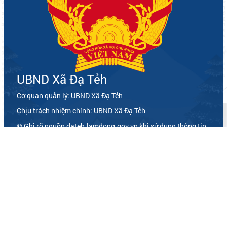
UBND Xã Đạ Tẻh
Cơ quan quản lý: UBND Xã Đạ Tẻh
Chịu trách nhiệm chính: UBND Xã Đạ Tẻh
© Ghi rõ nguồn dateh.lamdong.gov.vn khi sử dụng thông tin
trên website này
LIÊN HỆ
Địa chỉ: 165 đường 30 tháng 4 thôn 1B xã Đạ Tẻh tỉnh Lâm
Đồng
Điện thoại: 02633880368