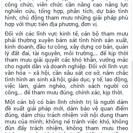
công chức, viên chức cần nâng cao năng lực
nghiên cứu, tổng hợp, phân tích, dự báo tình
hình; chủ động tham mưu những giải pháp phù
hợp với thực tiễn địa phương, đơn vị.
Đối với các lĩnh vực kinh tế, cán bộ tham mưu
phải thường xuyên bám sát tình hình sản xuất,
kinh doanh, đầu tư công, xây dựng cơ bản, quản
lý đất đai, tài nguyên, môi trường,… để kịp thời
tham mưu giải quyết các khó khăn, vướng mắc
cho người dân và doanh nghiệp. Đối với lĩnh vực
văn hóa – xã hội, cần sâu sát cơ sở, nắm chắc
tình hình an sinh xã hội, giáo dục, y tế, lao động,
việc làm, giảm nghèo, chính sách người có
công,… để tham mưu đúng, chính xác, kịp thời.
Một cán bộ có bản lĩnh chính trị là người dám
đề xuất giải pháp mới, dám bảo vệ quan điểm
đúng, dám chịu trách nhiệm với nội dung tham
mưu của mình; không né tránh việc khó, không
đùn đẩy trách nhiệm, không tham mưu theo