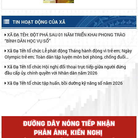
“Toàn dân chung tay bảo vệ môi trường, vì một Việt Nam xanh -
sạch - đẹp”; Ngày ASEAN phòng, chống sốt xuất huyết năm 2026
Các Thôn trên địa bàn xã Đạ Tẻh duy trì công tác ra quân vệ sinh
và Chiến dịch Mùa hè số cùng VneID
môi trường vào ngày Chủ nhật tuần đầu của tháng
TIN HOẠT ĐỘNG CỦA XÃ
XÃ ĐẠ TẺH: ĐỘT PHÁ SAU 01 NĂM TRIỂN KHAI PHONG TRÀO
“BÌNH DÂN HỌC VỤ SỐ”
Xã Đạ Tẻh tổ chức Lễ phát động Tháng hành động vì trẻ em; Ngày
Olympic trẻ em; Toàn dân tập luyện môn bơi phòng, chống đuối
nước và Khai mạc hoạt động hè năm 2026
Xã Đạ Tẻh tổ chức Hội nghị đối thoại trực tiếp giữa người đứng
đầu cấp ủy, chính quyền với Nhân dân năm 2026
Xã Đạ Tẻh tổ chức tập huấn, bồi dưỡng kỹ năng số năm 2026
Lãnh đạo xã Đạ Tẻh thăm, chúc mừng Đại lễ Phật đản năm 2026
Khối thi đua số 2 tổ chức ký kết giao ước thi đua năm 2026
ẤM ÁP HOẠT ĐỘNG "ĐỀN ƠN ĐÁP NGHĨA" NHÂN NGÀY 27
THÁNG 7
ĐẢNG ỦY - HĐND - UBND - ỦY BAN MTTQ VIỆT NAM XÃ ĐẠ TẺH
TỔ CHỨC GẶP MẶT, TẶNG QUÀ NGƯỜI CÓ CÔNG NHÂN DỊP KỶ
NIỆM 79 NĂM NGÀY THƯƠNG BINH - LIỆT SĨ
UỐNG NƯỚC NHỚ NGUỒN – ĐỜI ĐỜI GHI NHỚ CÔNG ƠN CÁC