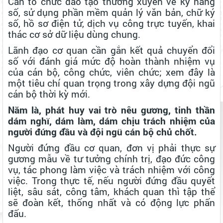
Cần tổ chức đào tạo thường xuyên về kỹ năng
số, sử dụng phần mềm quản lý văn bản, chữ ký
số, hồ sơ điện tử, dịch vụ công trực tuyến, khai
thác cơ sở dữ liệu dùng chung.
Lãnh đạo cơ quan cần gắn kết quả chuyển đổi
số với đánh giá mức độ hoàn thành nhiệm vụ
của cán bộ, công chức, viên chức; xem đây là
một tiêu chí quan trọng trong xây dựng đội ngũ
cán bộ thời kỳ mới.
Năm là, phát huy vai trò nêu gương, tinh thần
dám nghĩ, dám làm, dám chịu trách nhiệm của
người đứng đầu và đội ngũ cán bộ chủ chốt.
Người đứng đầu cơ quan, đơn vị phải thực sự
gương mẫu về tư tưởng chính trị, đạo đức công
vụ, tác phong làm việc và trách nhiệm với công
việc. Trong thực tế, nếu người đứng đầu quyết
liệt, sâu sát, công tâm, khách quan thì tập thể
sẽ đoàn kết, thống nhất và có động lực phấn
đấu.