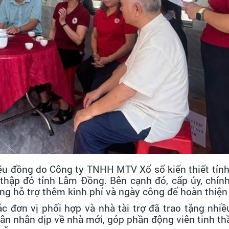
riệu đồng do Công ty TNHH MTV Xổ số kiến thiết tỉ
 thập đỏ tỉnh Lâm Đồng. Bên cạnh đó, cấp ủy, chín
ng hỗ trợ thêm kinh phí và ngày công để hoàn thiện
c đơn vị phối hợp và nhà tài trợ đã trao tặng nhi
n nhân dịp về nhà mới, góp phần động viên tinh thầ