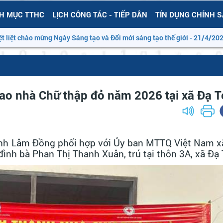
H MỤC TTHC
LỊCH CÔNG TÁC - TIẾP DÂN
TÍN DỤNG CHÍNH 
ào mừng Ngày Sáng tạo và Đổi mới sáng tạo thế giới - 21/4/2026”
rao nhà Chữ thập đỏ năm 2026 tại xã Đạ 
ỉnh Lâm Đồng phối hợp với Ủy ban MTTQ Việt Nam x
đình bà Phan Thị Thanh Xuân, trú tại thôn 3A, xã Đạ 