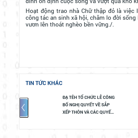
đình ổn định cuộc sống và vượt qua khó k
Hoạt động trao nhà Chữ thập đỏ là việc 
công tác an sinh xã hội, chăm lo đời sống
vươn lên thoát nghèo bền vững./.
TIN TỨC KHÁC
C LỄ CÔNG
HĐND XÃ ĐẠ TẺH TỔ CHỨC
 VỀ SẮP
KỲ HỌP THỨ 4 (KỲ HỌP
ÁC QUYẾT
CHUYÊN ĐỀ) KHÓA II,
ỨC BỘ
NHIỆM KỲ 2026 – 2031
THÔN MỚI
Ã.