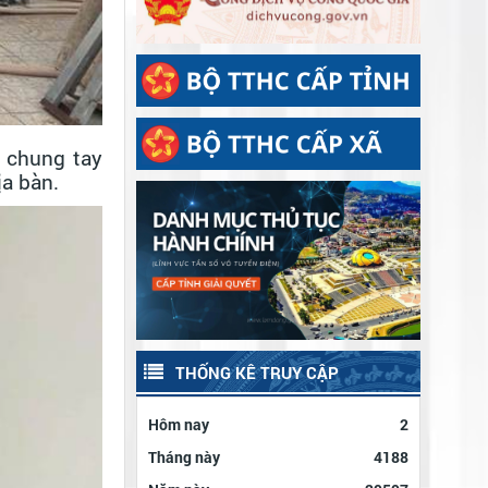
, chung tay
ịa bàn.
THỐNG KÊ TRUY CẬP
Hôm nay
2
Tháng này
4188