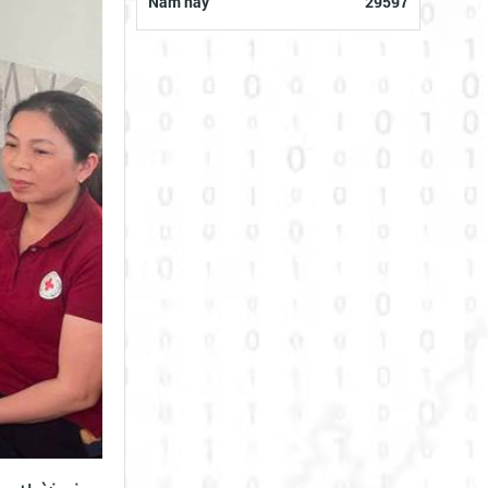
Năm này
29597