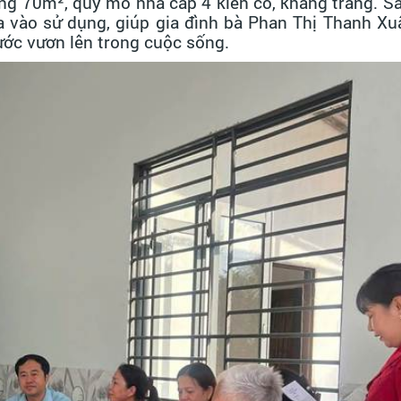
ng 70m², quy mô nhà cấp 4 kiên cố, khang trang. Sa
a vào sử dụng, giúp gia đình bà Phan Thị Thanh Xu
bước vươn lên trong cuộc sống.