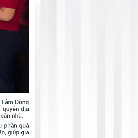
nh Lâm Đồng
h quyền địa
 căn nhà.
ều phần quà
n, giúp gia