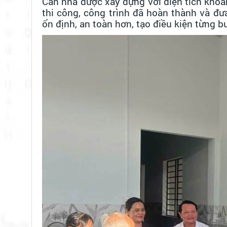
Căn nhà được xây dựng với diện tích khoả
thi công, công trình đã hoàn thành và đư
ổn định, an toàn hơn, tạo điều kiện từng 