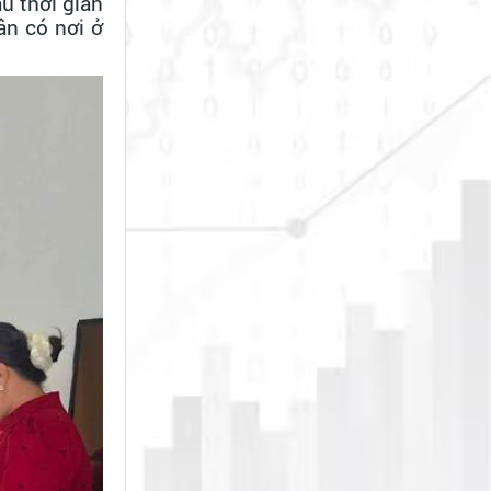
u thời gian
ân có nơi ở