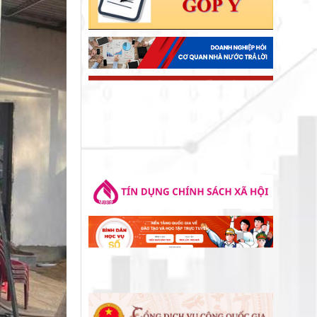
Lãnh đạo xã Đạ Tẻh thăm, chúc
mừng Đại lễ Phật đản năm 2026
Khối thi đua số 2 tổ chức ký kết giao
ước thi đua năm 2026
ẤM ÁP HOẠT ĐỘNG "ĐỀN ƠN ĐÁP
NGHĨA" NHÂN NGÀY 27 THÁNG 7
ĐẢNG ỦY - HĐND - UBND - ỦY BAN
MTTQ VIỆT NAM XÃ ĐẠ TẺH TỔ CHỨC
GẶP MẶT, TẶNG QUÀ NGƯỜI CÓ
UỐNG NƯỚC NHỚ NGUỒN – ĐỜI ĐỜI
CÔNG NHÂN DỊP KỶ NIỆM 79 NĂM
GHI NHỚ CÔNG ƠN CÁC ANH HÙNG
NGÀY THƯƠNG BINH - LIỆT SĨ
LIỆT SĨ
ĐẢNG ỦY CƠ SỞ CÁC CƠ QUAN
ĐẢNG XÃ ĐẠ TẺH TỔ CHỨC THĂM
HỎI, TẶNG QUÀ GIA ĐÌNH CHÍNH
SÁCH NHÂN KỶ NIỆM 79 NĂM NGÀY
THƯƠNG BINH - LIỆT SĨ