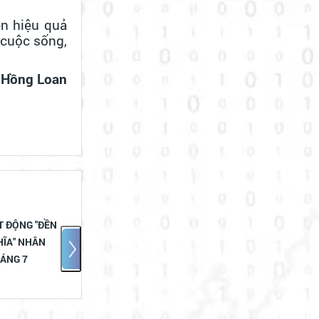
ện hiệu quả
 cuộc sống,
Hồng Loan
HĐND - UBND -
UỐNG NƯỚC NHỚ NGUỒN
TQ VIỆT NAM
– ĐỜI ĐỜI GHI NHỚ CÔNG
TỔ CHỨC GẶP
ƠN CÁC ANH HÙNG LIỆT SĨ
 QUÀ NGƯỜI CÓ
 DỊP KỶ NIỆM
ÀY THƯƠNG