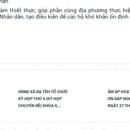
hăn.
làm thiết thực, góp phần cùng địa phương thực hi
 Nhân dân, tạo điều kiện để các hộ khó khăn ổn định
ẤM ÁP HOẠT ĐỘNG "ĐỀN
ĐẢNG ỦY - 
ƠN ĐÁP NGHĨA" NHÂN
ỦY BAN MT
NGÀY 27 THÁNG 7
XÃ ĐẠ TẺH 
MẶT, TẶNG
CÔNG NHÂN
79 NĂM NG