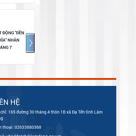
 ĐỘNG "ĐỀN
ĐẢNG ỦY - HĐND - UBND -
ĨA" NHÂN
ỦY BAN MTTQ VIỆT NAM
ÁNG 7
XÃ ĐẠ TẺH TỔ CHỨC GẶP
MẶT, TẶNG QUÀ NGƯỜI CÓ
CÔNG NHÂN DỊP KỶ NIỆM
79 NĂM NGÀY THƯƠNG
BINH - LIỆT SĨ
IÊN HỆ
 chỉ: 165 đường 30 tháng 4 thôn 1B xã Đạ Tẻh tỉnh Lâm
ng
n thoại: 02633880368