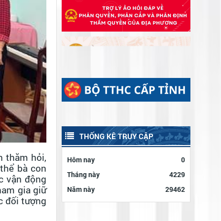
GHI NHỚ CÔNG ƠN CÁC ANH HÙNG
NGÀY THƯƠNG BINH - LIỆT SĨ
LIỆT SĨ
ĐẢNG ỦY CƠ SỞ CÁC CƠ QUAN
ĐẢNG XÃ ĐẠ TẺH TỔ CHỨC THĂM
HỎI, TẶNG QUÀ GIA ĐÌNH CHÍNH
SÁCH NHÂN KỶ NIỆM 79 NĂM NGÀY
THƯƠNG BINH - LIỆT SĨ
THỐNG KÊ TRUY CẬP
n thăm hỏi,
Hôm nay
0
 thể bà con
Tháng này
4229
ệc vận động
ham gia giữ
Năm này
29462
c đối tượng