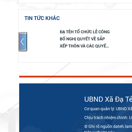
TIN TỨC KHÁC
công tác
ĐẠ TẺH TỔ CHỨC LỄ CÔNG
 hành
BỐ NGHỊ QUYẾT VỀ SẮP
cơ chế một
XẾP THÔN VÀ CÁC QUYẾT
h BHXH,
ĐỊNH VỀ TỔ CHỨC BỘ
u năm
MÁY, NHÂN SỰ THÔN MỚI
hướng
TRÊN ĐỊA BÀN XÃ.
ối năm
UBND Xã Đạ T
Cơ quan quản lý: UBND Xã
Chịu trách nhiệm chính: 
© Ghi rõ nguồn dateh.lam