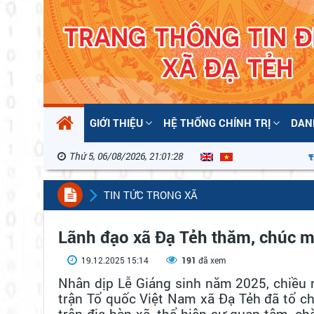
GIỚI THIỆU
HỆ THỐNG CHÍNH TRỊ
DAN
Thứ 5, 06/08/2026, 21:01:29
“Nhiệt
TIN TỨC TRONG XÃ
Lãnh đạo xã Đạ Tẻh thăm, chúc mừ
19.12.2025 15:14
191
đã xem
Nhân dịp Lễ Giáng sinh năm 2025, chiều
trận Tổ quốc Việt Nam xã Đạ Tẻh đã tổ c
trên địa bàn xã, thể hiện sự quan tâm, c