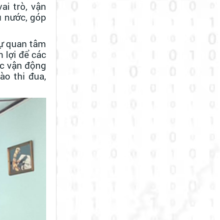
ai trò, vận
u nước, góp
sự quan tâm
 lợi để các
ục vận động
ào thi đua,