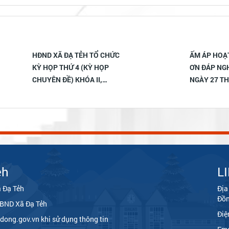
HĐND XÃ ĐẠ TẺH TỔ CHỨC
ẤM ÁP HOẠT
KỲ HỌP THỨ 4 (KỲ HỌP
ƠN ĐÁP NGH
CHUYÊN ĐỀ) KHÓA II,
NGÀY 27 TH
NHIỆM KỲ 2026 – 2031
ẻh
L
 Đạ Tẻh
Địa
Đồ
UBND Xã Đạ Tẻh
Điệ
dong.gov.vn khi sử dụng thông tin