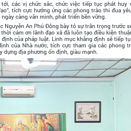
i, các vị chức sắc, chức việc tiếp tục phát huy v
đạo”, tích cực hưởng ứng các phong trào thi đua yê
ngày càng văn minh, phát triển bền vững.
mục Nguyễn An Phú Đông bày tỏ sự trân trọng trước 
thời cảm ơn lãnh đạo xã đã luôn tạo điều kiện thuận
 định của pháp luật. Linh mục khẳng định sẽ tiếp t
ịnh của Nhà nước, tích cực tham gia các phong tr
ây dựng địa phương ổn định, giàu mạnh.