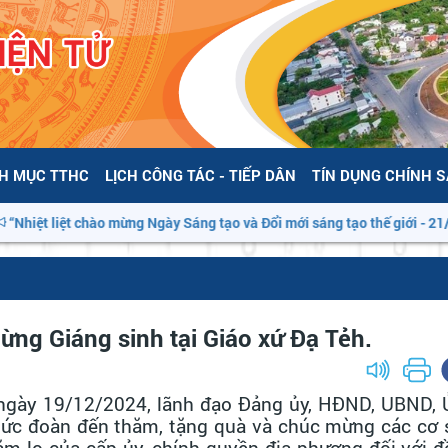
H MỤC TTHC
LỊCH CÔNG TÁC - TIẾP DÂN
TÍN DỤNG CHÍNH 
 liệt chào mừng Ngày Sáng tạo và Đổi mới sáng tạo thế giới - 21/4/2026
ng Giáng sinh tại Giáo xứ Đạ Tẻh.
 ngày 19/12/2024, lãnh đạo Đảng ủy, HĐND, UBND, 
hức đoàn đến thăm, tặng quà và chúc mừng các cơ 
hăm lo của cấp ủy, chính quyền địa phương đối với 