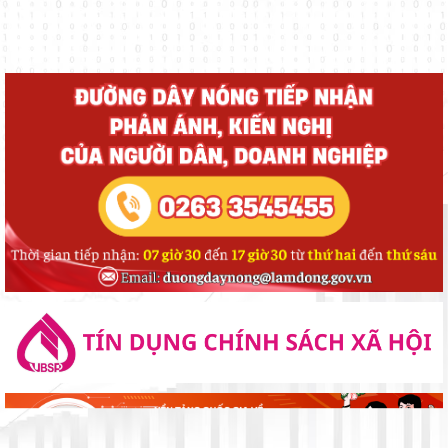
Xã Đạ Tẻh tổ chức tập huấn, bồi dưỡng kỹ năng số năm 2026
Lãnh đạo xã Đạ Tẻh thăm, chúc mừng Đại lễ Phật đản năm 2026
Khối thi đua số 2 tổ chức ký kết giao ước thi đua năm 2026
ẤM ÁP HOẠT ĐỘNG "ĐỀN ƠN ĐÁP NGHĨA" NHÂN NGÀY 27
THÁNG 7
ĐẢNG ỦY - HĐND - UBND - ỦY BAN MTTQ VIỆT NAM XÃ ĐẠ TẺH
TỔ CHỨC GẶP MẶT, TẶNG QUÀ NGƯỜI CÓ CÔNG NHÂN DỊP KỶ
NIỆM 79 NĂM NGÀY THƯƠNG BINH - LIỆT SĨ
UỐNG NƯỚC NHỚ NGUỒN – ĐỜI ĐỜI GHI NHỚ CÔNG ƠN CÁC
ANH HÙNG LIỆT SĨ
ĐẢNG ỦY CƠ SỞ CÁC CƠ QUAN ĐẢNG XÃ ĐẠ TẺH TỔ CHỨC
THĂM HỎI, TẶNG QUÀ GIA ĐÌNH CHÍNH SÁCH NHÂN KỶ NIỆM 79
NĂM NGÀY THƯƠNG BINH - LIỆT SĨ
ĐOÀN CÔNG TÁC TỈNH LÂM ĐỒNG THĂM, TẶNG QUÀ NGƯỜI CÓ
CÔNG VỚI CÁCH MẠNG NHÂN DỊP KỶ NIỆM 79 NĂM NGÀY
THƯƠNG BINH - LIỆT SĨ (27/7/1947 - 27/7/2026)
UỶ BAN MTTQ VIỆT NAM XÃ ĐẠ TẺH SƠ KẾT CÔNG TÁC MẶT
TRẬN VÀ CÁC TỔ CHỨC CHÍNH TRỊ - XÃ HỘI 6 THÁNG ĐẦU NĂM
2026
XÃ ĐẠ TẺH TRIỂN KHAI CÔNG TÁC BẦU CỬ TRƯỞNG THÔN