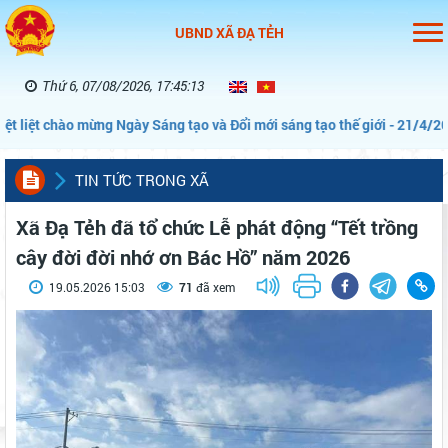
UBND XÃ ĐẠ TẺH
Thứ 6, 07/08/2026, 17:45:14
liệt chào mừng Ngày Sáng tạo và Đổi mới sáng tạo thế giới - 21/4/2026”
TIN TỨC TRONG XÃ
Xã Đạ Tẻh đã tổ chức Lễ phát động “Tết trồng
cây đời đời nhớ ơn Bác Hồ” năm 2026
19.05.2026 15:03
71
đã xem