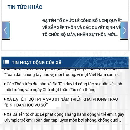
TRÊN ĐỊA BÀN XÃ.
TIN TỨC KHÁC
HĐND XÃ ĐẠ TẺH TỔ CHỨC KỲ HỌP THỨ 4 (KỲ HỌP CHUYÊN ĐỀ)
KHÓA II, NHIỆM KỲ 2026 – 2031
Ị QUYẾT
HĐND XÃ ĐẠ TẺH TỔ CHỨC KỲ HỌP TH
Lan tỏa nghị quyết của Đảng từ Hội thi Báo cáo viên, Tuyên truyền
ỊNH VỀ
(KỲ HỌP CHUYÊN ĐỀ) KHÓA II, NHIỆM
viên giỏi tỉnh Lâm Đồng năm 2026.
 MỚI
2026 – 2031
Chạm để đồng hàng – chung tay bảo vệ trẻ em trên môi trường
mạng
Xã Đạ Tẻh tổ chức Lễ phát động hưởng ứng Phong trào thi đua
“Toàn dân chung tay bảo vệ môi trường, vì một Việt Nam xanh -
TIN HOẠT ĐỘNG CỦA XÃ
sạch - đẹp”; Ngày ASEAN phòng, chống sốt xuất huyết năm 2026
Các Thôn trên địa bàn xã Đạ Tẻh duy trì công tác ra quân vệ sinh
và Chiến dịch Mùa hè số cùng VneID
môi trường vào ngày Chủ nhật tuần đầu của tháng
XÃ ĐẠ TẺH: ĐỘT PHÁ SAU 01 NĂM TRIỂN KHAI PHONG TRÀO
“BÌNH DÂN HỌC VỤ SỐ”
Xã Đạ Tẻh tổ chức Lễ phát động Tháng hành động vì trẻ em; Ngày
Olympic trẻ em; Toàn dân tập luyện môn bơi phòng, chống đuối
nước và Khai mạc hoạt động hè năm 2026
Xã Đạ Tẻh tổ chức Hội nghị đối thoại trực tiếp giữa người đứng
đầu cấp ủy, chính quyền với Nhân dân năm 2026