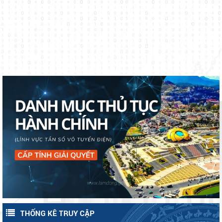
NHIỆM KỲ 2026 – 2031, GÓP PHẦN KIỆN TOÀN TỔ CHỨC Ở CƠ
SỞ, NÂNG CAO HIỆU LỰC, HIỆU QUẢ QUẢN LÝ HÀNH CHÍNH
Xã Đạ Tẻh sơ kết công tác kiểm soát thủ tục hành chính, thực hiện
cơ chế một cửa và chính sách BHXH, BHYT 6 tháng đầu năm 2026
và phương hướng nhiệm 6 tháng cuối năm 2026
ĐẠ TẺH TỔ CHỨC LỄ CÔNG BỐ NGHỊ QUYẾT VỀ SẮP XẾP THÔN
VÀ CÁC QUYẾT ĐỊNH VỀ TỔ CHỨC BỘ MÁY, NHÂN SỰ THÔN MỚI
TRÊN ĐỊA BÀN XÃ.
HĐND XÃ ĐẠ TẺH TỔ CHỨC KỲ HỌP THỨ 4 (KỲ HỌP CHUYÊN ĐỀ)
KHÓA II, NHIỆM KỲ 2026 – 2031
Lan tỏa nghị quyết của Đảng từ Hội thi Báo cáo viên, Tuyên truyền
viên giỏi tỉnh Lâm Đồng năm 2026.
Chạm để đồng hàng – chung tay bảo vệ trẻ em trên môi trường
mạng
Xã Đạ Tẻh tổ chức Lễ phát động hưởng ứng Phong trào thi đua
“Toàn dân chung tay bảo vệ môi trường, vì một Việt Nam xanh -
sạch - đẹp”; Ngày ASEAN phòng, chống sốt xuất huyết năm 2026
Các Thôn trên địa bàn xã Đạ Tẻh duy trì công tác ra quân vệ sinh
và Chiến dịch Mùa hè số cùng VneID
môi trường vào ngày Chủ nhật tuần đầu của tháng
XÃ ĐẠ TẺH: ĐỘT PHÁ SAU 01 NĂM TRIỂN KHAI PHONG TRÀO
“BÌNH DÂN HỌC VỤ SỐ”
THỐNG KÊ TRUY CẬP