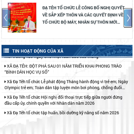
Chạm để đồng hàng – chung tay bảo vệ trẻ em trên môi trường
HĐND XÃ ĐẠ TẺH TỔ CHỨC KỲ HỌP THỨ 4
mạng
(KỲ HỌP CHUYÊN ĐỀ) KHÓA II, NHIỆM KỲ
2026 – 2031
Xã Đạ Tẻh tổ chức Lễ phát động hưởng ứng Phong trào thi đua
“Toàn dân chung tay bảo vệ môi trường, vì một Việt Nam xanh -
sạch - đẹp”; Ngày ASEAN phòng, chống sốt xuất huyết năm 2026
Các Thôn trên địa bàn xã Đạ Tẻh duy trì công tác ra quân vệ sinh
và Chiến dịch Mùa hè số cùng VneID
môi trường vào ngày Chủ nhật tuần đầu của tháng
TIN HOẠT ĐỘNG CỦA XÃ
XÃ ĐẠ TẺH: ĐỘT PHÁ SAU 01 NĂM TRIỂN KHAI PHONG TRÀO
“BÌNH DÂN HỌC VỤ SỐ”
Xã Đạ Tẻh tổ chức Lễ phát động Tháng hành động vì trẻ em; Ngày
Olympic trẻ em; Toàn dân tập luyện môn bơi phòng, chống đuối
nước và Khai mạc hoạt động hè năm 2026
Xã Đạ Tẻh tổ chức Hội nghị đối thoại trực tiếp giữa người đứng
đầu cấp ủy, chính quyền với Nhân dân năm 2026
Xã Đạ Tẻh tổ chức tập huấn, bồi dưỡng kỹ năng số năm 2026
Lãnh đạo xã Đạ Tẻh thăm, chúc mừng Đại lễ Phật đản năm 2026
Khối thi đua số 2 tổ chức ký kết giao ước thi đua năm 2026
ẤM ÁP HOẠT ĐỘNG "ĐỀN ƠN ĐÁP NGHĨA" NHÂN NGÀY 27