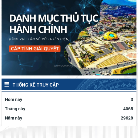
HĐND XÃ ĐẠ TẺH TỔ CHỨC KỲ HỌP THỨ 4 (KỲ HỌP CHUYÊN ĐỀ)
KHÓA II, NHIỆM KỲ 2026 – 2031
Lan tỏa nghị quyết của Đảng từ Hội thi Báo cáo viên, Tuyên truyền
viên giỏi tỉnh Lâm Đồng năm 2026.
Chạm để đồng hàng – chung tay bảo vệ trẻ em trên môi trường
mạng
Xã Đạ Tẻh tổ chức Lễ phát động hưởng ứng Phong trào thi đua
“Toàn dân chung tay bảo vệ môi trường, vì một Việt Nam xanh -
sạch - đẹp”; Ngày ASEAN phòng, chống sốt xuất huyết năm 2026
Các Thôn trên địa bàn xã Đạ Tẻh duy trì công tác ra quân vệ sinh
và Chiến dịch Mùa hè số cùng VneID
môi trường vào ngày Chủ nhật tuần đầu của tháng
XÃ ĐẠ TẺH: ĐỘT PHÁ SAU 01 NĂM TRIỂN KHAI PHONG TRÀO
“BÌNH DÂN HỌC VỤ SỐ”
Xã Đạ Tẻh tổ chức Lễ phát động Tháng hành động vì trẻ em; Ngày
Olympic trẻ em; Toàn dân tập luyện môn bơi phòng, chống đuối
nước và Khai mạc hoạt động hè năm 2026
Xã Đạ Tẻh tổ chức Hội nghị đối thoại trực tiếp giữa người đứng
đầu cấp ủy, chính quyền với Nhân dân năm 2026
Xã Đạ Tẻh tổ chức tập huấn, bồi dưỡng kỹ năng số năm 2026