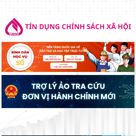
THÁNG 7
ĐẢNG ỦY - HĐND - UBND - ỦY BAN MTTQ VIỆT NAM XÃ ĐẠ TẺH
TỔ CHỨC GẶP MẶT, TẶNG QUÀ NGƯỜI CÓ CÔNG NHÂN DỊP KỶ
NIỆM 79 NĂM NGÀY THƯƠNG BINH - LIỆT SĨ
UỐNG NƯỚC NHỚ NGUỒN – ĐỜI ĐỜI GHI NHỚ CÔNG ƠN CÁC
ANH HÙNG LIỆT SĨ
ĐẢNG ỦY CƠ SỞ CÁC CƠ QUAN ĐẢNG XÃ ĐẠ TẺH TỔ CHỨC
THĂM HỎI, TẶNG QUÀ GIA ĐÌNH CHÍNH SÁCH NHÂN KỶ NIỆM 79
NĂM NGÀY THƯƠNG BINH - LIỆT SĨ
ĐOÀN CÔNG TÁC TỈNH LÂM ĐỒNG THĂM, TẶNG QUÀ NGƯỜI CÓ
CÔNG VỚI CÁCH MẠNG NHÂN DỊP KỶ NIỆM 79 NĂM NGÀY
THƯƠNG BINH - LIỆT SĨ (27/7/1947 - 27/7/2026)
UỶ BAN MTTQ VIỆT NAM XÃ ĐẠ TẺH SƠ KẾT CÔNG TÁC MẶT
TRẬN VÀ CÁC TỔ CHỨC CHÍNH TRỊ - XÃ HỘI 6 THÁNG ĐẦU NĂM
2026
XÃ ĐẠ TẺH TRIỂN KHAI CÔNG TÁC BẦU CỬ TRƯỞNG THÔN
NHIỆM KỲ 2026 – 2031, GÓP PHẦN KIỆN TOÀN TỔ CHỨC Ở CƠ
SỞ, NÂNG CAO HIỆU LỰC, HIỆU QUẢ QUẢN LÝ HÀNH CHÍNH
Xã Đạ Tẻh sơ kết công tác kiểm soát thủ tục hành chính, thực hiện
cơ chế một cửa và chính sách BHXH, BHYT 6 tháng đầu năm 2026
và phương hướng nhiệm 6 tháng cuối năm 2026
ĐẠ TẺH TỔ CHỨC LỄ CÔNG BỐ NGHỊ QUYẾT VỀ SẮP XẾP THÔN
VÀ CÁC QUYẾT ĐỊNH VỀ TỔ CHỨC BỘ MÁY, NHÂN SỰ THÔN MỚI
TRÊN ĐỊA BÀN XÃ.