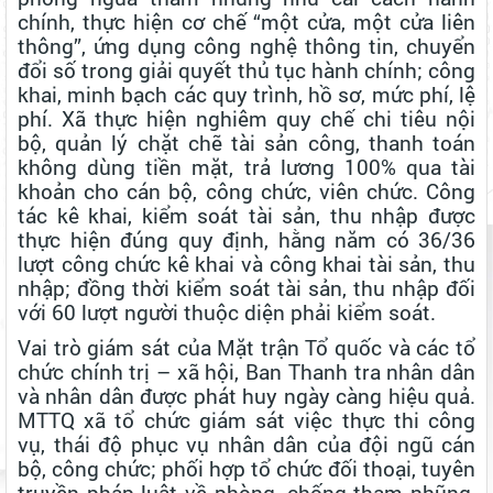
chính, thực hiện cơ chế “một cửa, một cửa liên
thông”, ứng dụng công nghệ thông tin, chuyển
đổi số trong giải quyết thủ tục hành chính; công
khai, minh bạch các quy trình, hồ sơ, mức phí, lệ
phí. Xã thực hiện nghiêm quy chế chi tiêu nội
bộ, quản lý chặt chẽ tài sản công, thanh toán
không dùng tiền mặt, trả lương 100% qua tài
khoản cho cán bộ, công chức, viên chức. Công
tác kê khai, kiểm soát tài sản, thu nhập được
thực hiện đúng quy định, hằng năm có 36/36
lượt công chức kê khai và công khai tài sản, thu
nhập; đồng thời kiểm soát tài sản, thu nhập đối
với 60 lượt người thuộc diện phải kiểm soát.
Vai trò giám sát của Mặt trận Tổ quốc và các tổ
chức chính trị – xã hội, Ban Thanh tra nhân dân
và nhân dân được phát huy ngày càng hiệu quả.
MTTQ xã tổ chức giám sát việc thực thi công
vụ, thái độ phục vụ nhân dân của đội ngũ cán
bộ, công chức; phối hợp tổ chức đối thoại, tuyên
truyền pháp luật về phòng, chống tham nhũng,