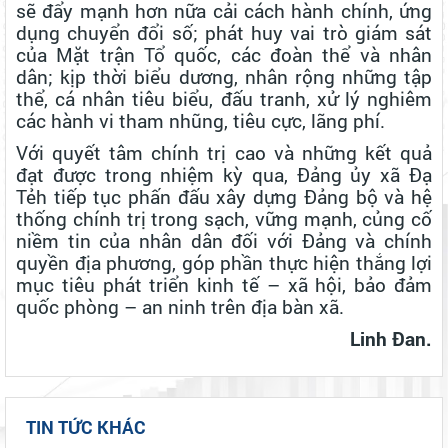
UỐNG NƯỚC NHỚ NGUỒN – ĐỜI ĐỜI GHI NHỚ CÔNG ƠN CÁC
sẽ đẩy mạnh hơn nữa cải cách hành chính, ứng
ANH HÙNG LIỆT SĨ
dụng chuyển đổi số; phát huy vai trò giám sát
của Mặt trận Tổ quốc, các đoàn thể và nhân
ĐẢNG ỦY CƠ SỞ CÁC CƠ QUAN ĐẢNG XÃ ĐẠ TẺH TỔ CHỨC
dân; kịp thời biểu dương, nhân rộng những tập
THĂM HỎI, TẶNG QUÀ GIA ĐÌNH CHÍNH SÁCH NHÂN KỶ NIỆM 79
NĂM NGÀY THƯƠNG BINH - LIỆT SĨ
thể, cá nhân tiêu biểu, đấu tranh, xử lý nghiêm
ĐOÀN CÔNG TÁC TỈNH LÂM ĐỒNG THĂM, TẶNG QUÀ NGƯỜI CÓ
các hành vi tham nhũng, tiêu cực, lãng phí.
CÔNG VỚI CÁCH MẠNG NHÂN DỊP KỶ NIỆM 79 NĂM NGÀY
THƯƠNG BINH - LIỆT SĨ (27/7/1947 - 27/7/2026)
Với quyết tâm chính trị cao và những kết quả
UỶ BAN MTTQ VIỆT NAM XÃ ĐẠ TẺH SƠ KẾT CÔNG TÁC MẶT
đạt được trong nhiệm kỳ qua, Đảng ủy xã Đạ
TRẬN VÀ CÁC TỔ CHỨC CHÍNH TRỊ - XÃ HỘI 6 THÁNG ĐẦU NĂM
Tẻh tiếp tục phấn đấu xây dựng Đảng bộ và hệ
2026
XÃ ĐẠ TẺH TRIỂN KHAI CÔNG TÁC BẦU CỬ TRƯỞNG THÔN
thống chính trị trong sạch, vững mạnh, củng cố
NHIỆM KỲ 2026 – 2031, GÓP PHẦN KIỆN TOÀN TỔ CHỨC Ở CƠ
niềm tin của nhân dân đối với Đảng và chính
SỞ, NÂNG CAO HIỆU LỰC, HIỆU QUẢ QUẢN LÝ HÀNH CHÍNH
quyền địa phương, góp phần thực hiện thắng lợi
Xã Đạ Tẻh sơ kết công tác kiểm soát thủ tục hành chính, thực hiện
mục tiêu phát triển kinh tế – xã hội, bảo đảm
cơ chế một cửa và chính sách BHXH, BHYT 6 tháng đầu năm 2026
và phương hướng nhiệm 6 tháng cuối năm 2026
quốc phòng – an ninh trên địa bàn xã.
ĐẠ TẺH TỔ CHỨC LỄ CÔNG BỐ NGHỊ QUYẾT VỀ SẮP XẾP THÔN
VÀ CÁC QUYẾT ĐỊNH VỀ TỔ CHỨC BỘ MÁY, NHÂN SỰ THÔN MỚI
Linh Đan.
TRÊN ĐỊA BÀN XÃ.
HĐND XÃ ĐẠ TẺH TỔ CHỨC KỲ HỌP THỨ 4 (KỲ HỌP CHUYÊN ĐỀ)
KHÓA II, NHIỆM KỲ 2026 – 2031
Lan tỏa nghị quyết của Đảng từ Hội thi Báo cáo viên, Tuyên truyền
TIN TỨC KHÁC
viên giỏi tỉnh Lâm Đồng năm 2026.