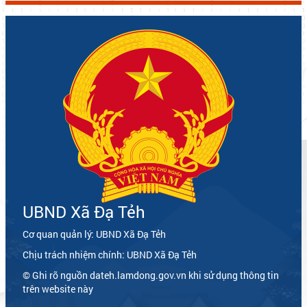
Lãnh đạo xã Đạ Tẻh thăm, chúc mừng Đại lễ Phật đản năm 2026
THỐNG KÊ TRUY CẬP
Khối thi đua số 2 tổ chức ký kết giao ước thi đua năm 2026
Hôm nay
3
Tháng này
4065
Năm này
29628