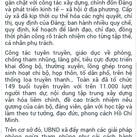
gắn chặt với công tác xây dựng, chỉnh đốn Đảng
và phát triển kinh tế – xã hội ở địa phương. Cấp
ủy xã đã kịp thời cụ thể hóa các nghị quyết, chỉ
thị, quy định của Đảng; ban hành nhiều quy chế,
quy định, kế hoạch để lãnh đạo, chỉ đạo, đồng
thời phân công rõ trách nhiệm cho từng tập thể,
cá nhân phụ trách.
Công tác tuyên truyền, giáo dục về phòng,
chống tham nhũng, lãng phí, tiêu cực được triển
khai đồng bộ, thường xuyên, lồng ghép trong
sinh hoạt chi bộ, họp thôn, tổ dân phố, trên hệ
thống loa truyền thanh… Toàn xã đã tổ chức
149 buổi tuyên truyền với trên 11.000 lượt
người tham dự; nội dung tập trung xây dựng
văn hóa liêm chính, đề cao trách nhiệm nêu
gương của cán bộ, đảng viên, gắn với học tập và
làm theo tư tưởng, đạo đức, phong cách Hồ Chí
Minh.
Trên cơ sở đó, UBND xã đẩy mạnh các giải pháp
phòng ngừa tham nhũng như cải cách hành