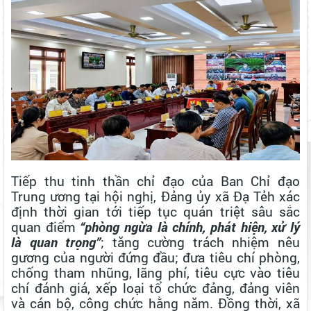
Tiếp thu tinh thần chỉ đạo của Ban Chỉ đạo
Trung ương tại hội nghị, Đảng ủy xã Đạ Tẻh xác
định thời gian tới tiếp tục quán triệt sâu sắc
quan điểm
“phòng ngừa là chính, phát hiện, xử lý
ẤM ÁP HOẠT ĐỘNG "ĐỀN ƠN ĐÁP NGHĨA" NHÂN NGÀY 27
là quan trọng”
; tăng cường trách nhiệm nêu
THÁNG 7
gương của người đứng đầu; đưa tiêu chí phòng,
chống tham nhũng, lãng phí, tiêu cực vào tiêu
ĐẢNG ỦY - HĐND - UBND - ỦY BAN MTTQ VIỆT NAM XÃ ĐẠ TẺH
chí đánh giá, xếp loại tổ chức đảng, đảng viên
TỔ CHỨC GẶP MẶT, TẶNG QUÀ NGƯỜI CÓ CÔNG NHÂN DỊP KỶ
và cán bộ, công chức hằng năm. Đồng thời, xã
NIỆM 79 NĂM NGÀY THƯƠNG BINH - LIỆT SĨ