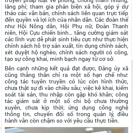
lãng phí; tham gia phản biện xã hội, góp ý dự
thảo các văn bản, chính sách liên quan trực tiếp
đến quyền và lợi ích của nhân dân. Các đoàn thể
như Hội Nông dân, Hội Phụ nữ, Đoàn Thanh
niên, Hội Cựu chiến binh… tăng cường giám sát
các lĩnh vực dễ phát sinh tiêu cực như thực hiện
chính sách hỗ trợ sản xuất, tín dụng chính sách,
xét duyệt hộ nghèo, chính sách người có công,
tạo sự công khai, minh bạch ngay từ cơ sở.
Bên cạnh những kết quả đạt được, Đảng ủy xã
cũng thẳng thắn chỉ ra một số hạn chế như:
công tác tuyên truyền có lúc còn hình thức,
chưa thật sự đi vào chiều sâu; việc kê khai, kiểm
soát tài sản, thu nhập còn gặp khó khăn; công
tác giám sát ở một số chi bộ chưa thường
xuyên, chưa kịp thời; ứng dụng công nghệ
thông tin, chuyển đổi số trong quản lý, điều
hành vẫn còn chậm so với yêu cầu thực tiễn.