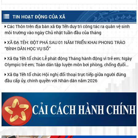
“Toàn dân chung tay bảo vệ môi trường, vì một Việt Nam xanh -
sạch - đẹp”; Ngày ASEAN phòng, chống sốt xuất huyết năm 2026
Các Thôn trên địa bàn xã Đạ Tẻh duy trì công tác ra quân vệ sinh
và Chiến dịch Mùa hè số cùng VneID
TIN HOẠT ĐỘNG CỦA XÃ
môi trường vào ngày Chủ nhật tuần đầu của tháng
XÃ ĐẠ TẺH: ĐỘT PHÁ SAU 01 NĂM TRIỂN KHAI PHONG TRÀO
“BÌNH DÂN HỌC VỤ SỐ”
Xã Đạ Tẻh tổ chức Lễ phát động Tháng hành động vì trẻ em; Ngày
Olympic trẻ em; Toàn dân tập luyện môn bơi phòng, chống đuối
nước và Khai mạc hoạt động hè năm 2026
Xã Đạ Tẻh tổ chức Hội nghị đối thoại trực tiếp giữa người đứng
đầu cấp ủy, chính quyền với Nhân dân năm 2026
Xã Đạ Tẻh tổ chức tập huấn, bồi dưỡng kỹ năng số năm 2026
Lãnh đạo xã Đạ Tẻh thăm, chúc mừng Đại lễ Phật đản năm 2026
Khối thi đua số 2 tổ chức ký kết giao ước thi đua năm 2026
ẤM ÁP HOẠT ĐỘNG "ĐỀN ƠN ĐÁP NGHĨA" NHÂN NGÀY 27
THÁNG 7
ĐẢNG ỦY - HĐND - UBND - ỦY BAN MTTQ VIỆT NAM XÃ ĐẠ TẺH
TỔ CHỨC GẶP MẶT, TẶNG QUÀ NGƯỜI CÓ CÔNG NHÂN DỊP KỶ
NIỆM 79 NĂM NGÀY THƯƠNG BINH - LIỆT SĨ
UỐNG NƯỚC NHỚ NGUỒN – ĐỜI ĐỜI GHI NHỚ CÔNG ƠN CÁC