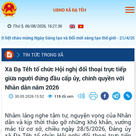
UBND XÃ ĐẠ TẺH
Thứ 5, 06/08/2026, 16:21:37
iệt chào mừng Ngày Sáng tạo và Đổi mới sáng tạo thế giới - 21/4/2026”
TIN TỨC TRONG XÃ
Xã Đạ Tẻh tổ chức Hội nghị đối thoại trực tiếp
giữa người đứng đầu cấp ủy, chính quyền với
Nhân dân năm 2026
30.05.2026 15:52
119
đã xem
Nhằm lắng nghe tâm tư, nguyện vọng của Nhân
dân và kịp thời tháo gỡ những khó khăn, vướng
mắc từ cơ sở, chiều ngày 28/5/2026, Đảng ủy
xã Đạ Tẻh tổ chức Hội nghị đối thoại trực tiếp