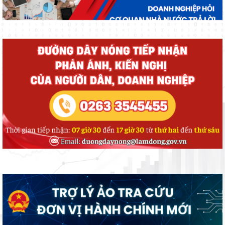
ANH HÙNG LIỆT SĨ
ĐẢNG ỦY CƠ SỞ CÁC CƠ QUAN ĐẢNG XÃ ĐẠ TẺH TỔ CHỨC
THĂM HỎI, TẶNG QUÀ GIA ĐÌNH CHÍNH SÁCH NHÂN KỶ NIỆM 79
NĂM NGÀY THƯƠNG BINH - LIỆT SĨ
ĐOÀN CÔNG TÁC TỈNH LÂM ĐỒNG THĂM, TẶNG QUÀ NGƯỜI CÓ
CÔNG VỚI CÁCH MẠNG NHÂN DỊP KỶ NIỆM 79 NĂM NGÀY
THƯƠNG BINH - LIỆT SĨ (27/7/1947 - 27/7/2026)
UỶ BAN MTTQ VIỆT NAM XÃ ĐẠ TẺH SƠ KẾT CÔNG TÁC MẶT
TRẬN VÀ CÁC TỔ CHỨC CHÍNH TRỊ - XÃ HỘI 6 THÁNG ĐẦU NĂM
2026
XÃ ĐẠ TẺH TRIỂN KHAI CÔNG TÁC BẦU CỬ TRƯỞNG THÔN
NHIỆM KỲ 2026 – 2031, GÓP PHẦN KIỆN TOÀN TỔ CHỨC Ở CƠ
SỞ, NÂNG CAO HIỆU LỰC, HIỆU QUẢ QUẢN LÝ HÀNH CHÍNH
Xã Đạ Tẻh sơ kết công tác kiểm soát thủ tục hành chính, thực hiện
cơ chế một cửa và chính sách BHXH, BHYT 6 tháng đầu năm 2026
và phương hướng nhiệm 6 tháng cuối năm 2026
ĐẠ TẺH TỔ CHỨC LỄ CÔNG BỐ NGHỊ QUYẾT VỀ SẮP XẾP THÔN
VÀ CÁC QUYẾT ĐỊNH VỀ TỔ CHỨC BỘ MÁY, NHÂN SỰ THÔN MỚI
TRÊN ĐỊA BÀN XÃ.
HĐND XÃ ĐẠ TẺH TỔ CHỨC KỲ HỌP THỨ 4 (KỲ HỌP CHUYÊN ĐỀ)
KHÓA II, NHIỆM KỲ 2026 – 2031
Lan tỏa nghị quyết của Đảng từ Hội thi Báo cáo viên, Tuyên truyền
viên giỏi tỉnh Lâm Đồng năm 2026.