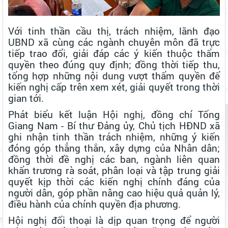
Với tinh thần cầu thị, trách nhiệm, lãnh đạo
UBND xã cùng các ngành chuyên môn đã trực
tiếp trao đổi, giải đáp các ý kiến thuộc thẩm
quyền theo đúng quy định; đồng thời tiếp thu,
tổng hợp những nội dung vượt thẩm quyền để
kiến nghị cấp trên xem xét, giải quyết trong thời
gian tới.
Phát biểu kết luận Hội nghị, đồng chí Tống
Giang Nam - Bí thư Đảng ủy, Chủ tịch HĐND xã
ẤM ÁP HOẠT ĐỘNG "ĐỀN ƠN ĐÁP NGHĨA" NHÂN NGÀY 27
ghi nhận tinh thần trách nhiệm, những ý kiến
THÁNG 7
đóng góp thẳng thắn, xây dựng của Nhân dân;
ĐẢNG ỦY - HĐND - UBND - ỦY BAN MTTQ VIỆT NAM XÃ ĐẠ TẺH
đồng thời đề nghị các ban, ngành liên quan
TỔ CHỨC GẶP MẶT, TẶNG QUÀ NGƯỜI CÓ CÔNG NHÂN DỊP KỶ
khẩn trương rà soát, phân loại và tập trung giải
NIỆM 79 NĂM NGÀY THƯƠNG BINH - LIỆT SĨ
quyết kịp thời các kiến nghị chính đáng của
UỐNG NƯỚC NHỚ NGUỒN – ĐỜI ĐỜI GHI NHỚ CÔNG ƠN CÁC
người dân, góp phần nâng cao hiệu quả quản lý,
ANH HÙNG LIỆT SĨ
điều hành của chính quyền địa phương.
ĐẢNG ỦY CƠ SỞ CÁC CƠ QUAN ĐẢNG XÃ ĐẠ TẺH TỔ CHỨC
THĂM HỎI, TẶNG QUÀ GIA ĐÌNH CHÍNH SÁCH NHÂN KỶ NIỆM 79
Hội nghị đối thoại là dịp quan trọng để người