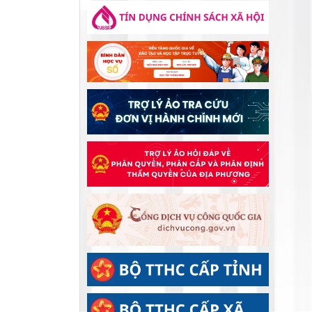
GẶP MẶT, TẶNG QUÀ NGƯỜI CÓ
UỐNG NƯỚC NHỚ NGUỒN – ĐỜI ĐỜI
CÔNG NHÂN DỊP KỶ NIỆM 79 NĂM
GHI NHỚ CÔNG ƠN CÁC ANH HÙNG
NGÀY THƯƠNG BINH - LIỆT SĨ
LIỆT SĨ
ĐẢNG ỦY CƠ SỞ CÁC CƠ QUAN
ĐẢNG XÃ ĐẠ TẺH TỔ CHỨC THĂM
HỎI, TẶNG QUÀ GIA ĐÌNH CHÍNH
SÁCH NHÂN KỶ NIỆM 79 NĂM NGÀY
THƯƠNG BINH - LIỆT SĨ