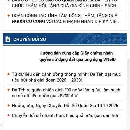
CHỨC THĂM HỎI, TẶNG QUÀ GIA ĐÌNH CHÍNH SÁCH
NHÂN KỶ NIỆM 79 NĂM NGÀY THƯƠNG BINH - LIỆT SĨ
ĐOÀN CÔNG TÁC TỈNH LÂM ĐỒNG THĂM, TẶNG QUÀ
NGƯỜI CÓ CÔNG VỚI CÁCH MẠNG NHÂN DỊP KỶ NIỆM
79 NĂM NGÀY THƯƠNG BINH - LIỆT SĨ (27/7/1947 -
27/7/2026)
CHUYỂN ĐỔI SỐ
Hướng dẫn cung cấp Giấy chứng nhận
quyền sử dụng đất qua ứng dụng VNeID
Từ dữ liệu đến cánh đồng thông minh: Đạ Tẻh đặt mục
tiêu bứt phá giai đoạn 2026 – 2030!
Đạ Tẻh ra quân chiến dịch “90 ngày làm giàu, làm sạch
cơ sở dữ liệu quốc gia về đất đai”
Hưởng ứng Ngày Chuyển Đổi Số Quốc Gia 10.10.2025
Chuyển đổi số nhanh hơn, hiệu quả hơn, gần dân hơn