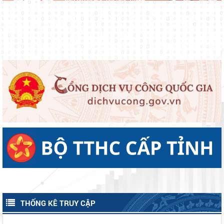
ĐOÀN CÔNG TÁC TỈNH LÂM ĐỒNG THĂM, TẶNG QUÀ NGƯỜI CÓ
CÔNG VỚI CÁCH MẠNG NHÂN DỊP KỶ NIỆM 79 NĂM NGÀY
THƯƠNG BINH - LIỆT SĨ (27/7/1947 - 27/7/2026)
UỶ BAN MTTQ VIỆT NAM XÃ ĐẠ TẺH SƠ KẾT CÔNG TÁC MẶT
TRẬN VÀ CÁC TỔ CHỨC CHÍNH TRỊ - XÃ HỘI 6 THÁNG ĐẦU NĂM
2026
XÃ ĐẠ TẺH TRIỂN KHAI CÔNG TÁC BẦU CỬ TRƯỞNG THÔN
NHIỆM KỲ 2026 – 2031, GÓP PHẦN KIỆN TOÀN TỔ CHỨC Ở CƠ
SỞ, NÂNG CAO HIỆU LỰC, HIỆU QUẢ QUẢN LÝ HÀNH CHÍNH
Xã Đạ Tẻh sơ kết công tác kiểm soát thủ tục hành chính, thực hiện
cơ chế một cửa và chính sách BHXH, BHYT 6 tháng đầu năm 2026
và phương hướng nhiệm 6 tháng cuối năm 2026
ĐẠ TẺH TỔ CHỨC LỄ CÔNG BỐ NGHỊ QUYẾT VỀ SẮP XẾP THÔN
VÀ CÁC QUYẾT ĐỊNH VỀ TỔ CHỨC BỘ MÁY, NHÂN SỰ THÔN MỚI
TRÊN ĐỊA BÀN XÃ.
HĐND XÃ ĐẠ TẺH TỔ CHỨC KỲ HỌP THỨ 4 (KỲ HỌP CHUYÊN ĐỀ)
KHÓA II, NHIỆM KỲ 2026 – 2031
Lan tỏa nghị quyết của Đảng từ Hội thi Báo cáo viên, Tuyên truyền
viên giỏi tỉnh Lâm Đồng năm 2026.
Chạm để đồng hàng – chung tay bảo vệ trẻ em trên môi trường
mạng
THỐNG KÊ TRUY CẬP
Xã Đạ Tẻh tổ chức Lễ phát động hưởng ứng Phong trào thi đua
“Toàn dân chung tay bảo vệ môi trường, vì một Việt Nam xanh -