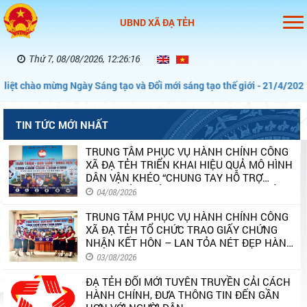
UBND XÃ ĐẠ TẺH
Thứ 7, 08/08/2026, 12:26:17
iệt chào mừng Ngày Sáng tạo và Đổi mới sáng tạo thế giới - 21/4/2026”
TIN TỨC MỚI NHẤT
TRUNG TÂM PHỤC VỤ HÀNH CHÍNH CÔNG
XÃ ĐẠ TẺH TRIỂN KHAI HIỆU QUẢ MÔ HÌNH
DÂN VẬN KHÉO “CHUNG TAY HỖ TRỢ
NGƯỜI YẾU THẾ TRONG THỰC HIỆN THỦ
04/08/2026
TỤC HÀNH CHÍNH”
TRUNG TÂM PHỤC VỤ HÀNH CHÍNH CÔNG
XÃ ĐẠ TẺH TỔ CHỨC TRAO GIẤY CHỨNG
NHẬN KẾT HÔN – LAN TỎA NÉT ĐẸP HÀNH
CHÍNH PHỤC VỤ
03/08/2026
ĐẠ TẺH ĐỔI MỚI TUYÊN TRUYỀN CẢI CÁCH
HÀNH CHÍNH, ĐƯA THÔNG TIN ĐẾN GẦN