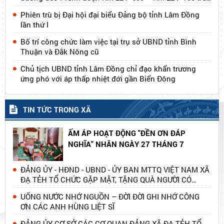
địa bàn tỉnh Lâm Đồng
Phiên trù bị Đại hội đại biểu Đảng bộ tỉnh Lâm Đồng
lần thứ I
Bố trí công chức làm việc tại trụ sở UBND tỉnh Bình
Thuận và Đắk Nông cũ
Chủ tịch UBND tỉnh Lâm Đồng chỉ đạo khẩn trương
ứng phó với áp thấp nhiệt đới gần Biển Đông
TIN TỨC TRONG XÃ
ẤM ÁP HOẠT ĐỘNG "ĐỀN ƠN ĐÁP
NGHĨA" NHÂN NGÀY 27 THÁNG 7
ĐẢNG ỦY - HĐND - UBND - ỦY BAN MTTQ VIỆT NAM XÃ
ĐẠ TẺH TỔ CHỨC GẶP MẶT, TẶNG QUÀ NGƯỜI CÓ
CÔNG NHÂN DỊP KỶ NIỆM 79 NĂM NGÀY THƯƠNG
UỐNG NƯỚC NHỚ NGUỒN – ĐỜI ĐỜI GHI NHỚ CÔNG
BINH - LIỆT SĨ
ƠN CÁC ANH HÙNG LIỆT SĨ
ĐẢNG ỦY CƠ SỞ CÁC CƠ QUAN ĐẢNG XÃ ĐẠ TẺH TỔ