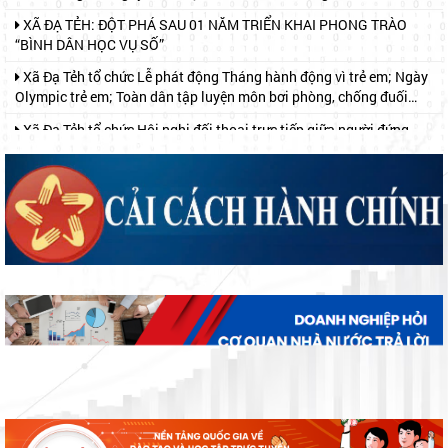
“BÌNH DÂN HỌC VỤ SỐ”
Xã Đạ Tẻh tổ chức Lễ phát động Tháng hành động vì trẻ em; Ngày
Olympic trẻ em; Toàn dân tập luyện môn bơi phòng, chống đuối
nước và Khai mạc hoạt động hè năm 2026
Xã Đạ Tẻh tổ chức Hội nghị đối thoại trực tiếp giữa người đứng
đầu cấp ủy, chính quyền với Nhân dân năm 2026
Xã Đạ Tẻh tổ chức tập huấn, bồi dưỡng kỹ năng số năm 2026
Lãnh đạo xã Đạ Tẻh thăm, chúc mừng Đại lễ Phật đản năm 2026
Khối thi đua số 2 tổ chức ký kết giao ước thi đua năm 2026
ẤM ÁP HOẠT ĐỘNG "ĐỀN ƠN ĐÁP NGHĨA" NHÂN NGÀY 27
THÁNG 7
ĐẢNG ỦY - HĐND - UBND - ỦY BAN MTTQ VIỆT NAM XÃ ĐẠ TẺH
TỔ CHỨC GẶP MẶT, TẶNG QUÀ NGƯỜI CÓ CÔNG NHÂN DỊP KỶ
NIỆM 79 NĂM NGÀY THƯƠNG BINH - LIỆT SĨ
UỐNG NƯỚC NHỚ NGUỒN – ĐỜI ĐỜI GHI NHỚ CÔNG ƠN CÁC
ANH HÙNG LIỆT SĨ
ĐẢNG ỦY CƠ SỞ CÁC CƠ QUAN ĐẢNG XÃ ĐẠ TẺH TỔ CHỨC
THĂM HỎI, TẶNG QUÀ GIA ĐÌNH CHÍNH SÁCH NHÂN KỶ NIỆM 79
NĂM NGÀY THƯƠNG BINH - LIỆT SĨ