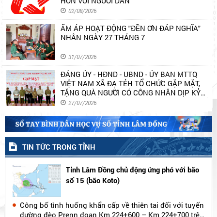
HƠN VỚI NGƯỜI DÂN
02/08/2026
ẤM ÁP HOẠT ĐỘNG "ĐỀN ƠN ĐÁP NGHĨA"
NHÂN NGÀY 27 THÁNG 7
31/07/2026
ĐẢNG ỦY - HĐND - UBND - ỦY BAN MTTQ
VIỆT NAM XÃ ĐẠ TẺH TỔ CHỨC GẶP MẶT,
TẶNG QUÀ NGƯỜI CÓ CÔNG NHÂN DỊP KỶ
NIỆM 79 NĂM NGÀY THƯƠNG BINH - LIỆT SĨ
27/07/2026
TIN TỨC TRONG TỈNH
Tỉnh Lâm Đồng chủ động ứng phó với bão
số 15 (bão Koto)
Công bố tình huống khẩn cấp về thiên tai đối với tuyến
đường đèo Prenn đoạn Km 224+600 – Km 224+700 trên