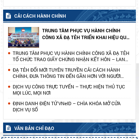
CẢI CÁCH HÀNH CHÍNH
TRUNG TÂM PHỤC VỤ HÀNH CHÍNH
CÔNG XÃ ĐẠ TẺH TRIỂN KHAI HIỆU QUẢ
MÔ HÌNH DÂN VẬN KHÉO “CHUNG TAY
HỖ TRỢ NGƯỜI YẾU THẾ TRONG THỰC
TRUNG TÂM PHỤC VỤ HÀNH CHÍNH CÔNG XÃ ĐẠ TẺH
HIỆN THỦ TỤC HÀNH CHÍNH”
TỔ CHỨC TRAO GIẤY CHỨNG NHẬN KẾT HÔN – LAN
TỎA NÉT ĐẸP HÀNH CHÍNH PHỤC VỤ
ĐẠ TẺH ĐỔI MỚI TUYÊN TRUYỀN CẢI CÁCH HÀNH
CHÍNH, ĐƯA THÔNG TIN ĐẾN GẦN HƠN VỚI NGƯỜI
DÂN
DỊCH VỤ CÔNG TRỰC TUYẾN – THỰC HIỆN THỦ TỤC
MỌI LÚC, MỌI NƠI
ĐỊNH DANH ĐIỆN TỬ VNeID – CHÌA KHÓA MỞ CỬA
DỊCH VỤ SỐ
VĂN BẢN CHỈ ĐẠO