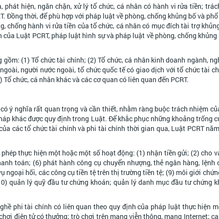
hát hiện, ngăn chặn, xử lý tổ chức, cá nhân có hành vi rửa tiền; trá
T. Đồng thời, để phù hợp với pháp luật về phòng, chống khủng bố và phổ 
, chống hành vi rửa tiền của tổ chức, cá nhân có mục đích tài trợ khủng 
nh của Luật PCRT, pháp luật hình sự và pháp luật về phòng, chống khủng 
ồm: (1) Tổ chức tài chính; (2) Tổ chức, cá nhân kinh doanh ngành, ngh
ngoài, người nước ngoài, tổ chức quốc tế có giao dịch với tổ chức tài ch
4) Tổ chức, cá nhân khác và các cơ quan có liên quan đến PCRT.
có ý nghĩa rất quan trọng và cần thiết, nhằm ràng buộc trách nhiệm củ
pháp khác được quy định trong Luật. Để khắc phục những khoảng trống c
 của các tổ chức tài chính và phi tài chính thời gian qua, Luật PCRT nă
 phép thực hiện một hoặc một số hoạt động: (1) nhận tiền gửi; (2) cho v
 thanh toán; (6) phát hành công cụ chuyển nhượng, thẻ ngân hàng, lệnh c
 ngoại hối, các công cụ tiền tệ trên thị trường tiền tệ; (9) môi giới chứ
0) quản lý quỹ đầu tư chứng khoán; quản lý danh mục đầu tư chứng k
ghề phi tài chính có liên quan theo quy định của pháp luật thực hiện 
hơi điện tử có thưởng; trò chơi trên mạng viễn thông, mạng Internet; ca