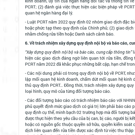
kinh doanh, uy tín của ngân hàng đối tác và thông tin về
PCRT; (2) đánh giá việc thực hiện các biện pháp về PCRT
quan hệ ngân hàng đại lý.
- Luật PCRT năm 2022 quy định 02 nhóm giao dịch đặc biệt
hoặc phức tạp theo quy định của Chính phủ; (2) giao dịch
nhằm chống rửa tiền hoặc Danh sách cảnh báo.
6. Về trách nhiệm xây dựng quy định nội bộ và báo cáo, cu
“Xây dựng quy định nội bộ và báo cáo, cung cấp thông tin”
l
hiện các giao dịch đáng ngờ liên quan tới rửa tiền, đồng 
PCRT năm 2022 đã khắc phục những bất cập, hạn chế tron
- Các nội dung phải có trong quy định nội bộ về PCRT, như
lập mối quan hệ kinh doanh, chấm dứt mối quan hệ kinh doa
thủ quy định PCRT… Đồng thời, trách nhiệm xây dựng quy 
loại hình, quy mô của từng đối tượng báo cáo.
- Các đối tượng báo cáo có trách nhiệm báo cáo với NHNN k
phủ quyết định mức giao dịch có giá trị lớn phải báo cáo ph
quy định cụ thể, minh bạch 02 trường hợp mà đối tượng bá
được thực hiện theo yêu cầu của bị can, bị cáo, người bị kế
hoặc có nguồn gốc thuộc quyền sở hữu, quyền kiểm soát của 
dịch liên quan đến rửa tiền được xác định từ việc thu thậ