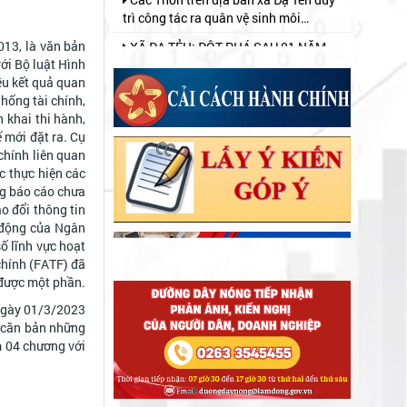
TRIỂN KHAI PHONG TRÀO “BÌNH DÂN
HỌC VỤ SỐ”
Xã Đạ Tẻh tổ chức Lễ phát động
013, là văn bản
Tháng hành động vì trẻ em; Ngày
ới Bộ luật Hình
Olympic trẻ em; Toàn dân tập luyện
Xã Đạ Tẻh tổ chức Hội nghị đối thoại
ều kết quả quan
môn bơi phòng, chống đuối nước và
trực tiếp giữa người đứng đầu cấp ủy,
hống tài chính,
Khai mạc hoạt động hè năm 2026
chính quyền với Nhân dân năm 2026
 khai thi hành,
Xã Đạ Tẻh tổ chức tập huấn, bồi
 mới đặt ra. Cụ
dưỡng kỹ năng số năm 2026
 chính liên quan
c thực hiện các
Lãnh đạo xã Đạ Tẻh thăm, chúc
ng báo cáo chưa
mừng Đại lễ Phật đản năm 2026
ao đổi thông tin
Khối thi đua số 2 tổ chức ký kết giao
t động của Ngân
ước thi đua năm 2026
ố lĩnh vực hoạt
chính (FATF) đã
ẤM ÁP HOẠT ĐỘNG "ĐỀN ƠN ĐÁP
 được một phần.
NGHĨA" NHÂN NGÀY 27 THÁNG 7
 ngày 01/3/2023
ĐẢNG ỦY - HĐND - UBND - ỦY BAN
c căn bản những
MTTQ VIỆT NAM XÃ ĐẠ TẺH TỔ CHỨC
m 04 chương với
GẶP MẶT, TẶNG QUÀ NGƯỜI CÓ
UỐNG NƯỚC NHỚ NGUỒN – ĐỜI ĐỜI
CÔNG NHÂN DỊP KỶ NIỆM 79 NĂM
GHI NHỚ CÔNG ƠN CÁC ANH HÙNG
NGÀY THƯƠNG BINH - LIỆT SĨ
LIỆT SĨ