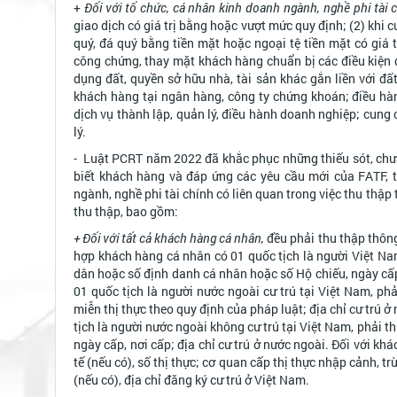
+
Đối với tổ chức, cá nhân kinh doanh ngành, nghề phi tài c
giao dịch có giá trị bằng hoặc vượt mức quy định; (2) khi
quý, đá quý bằng tiền mặt hoặc ngoại tệ tiền mặt có giá t
công chứng, thay mặt khách hàng chuẩn bị các điều kiện 
dụng đất, quyền sở hữu nhà, tài sản khác gắn liền với đấ
khách hàng tại ngân hàng, công ty chứng khoán; điều hàn
dịch vụ thành lập, quản lý, điều hành doanh nghiệp; cung 
lý.
-
Luật PCRT năm 2022 đã khắc phục những thiếu sót, chưa 
biết khách hàng và đáp ứng các yêu cầu mới của FATF, tr
ngành, nghề phi tài chính có liên quan trong việc thu thập
thu thập, bao gồm:
+ Đối với tất cả khách hàng cá nhân,
đều phải thu thập thông
hợp khách hàng cá nhân có 01 quốc tịch là người Việt Nam
dân hoặc số định danh cá nhân hoặc số Hộ chiếu, ngày cấp,
01 quốc tịch là người nước ngoài cư trú tại Việt Nam, phả
miễn thị thực theo quy định của pháp luật; địa chỉ cư trú 
tịch là người nước ngoài không cư trú tại Việt Nam, phải 
ngày cấp, nơi cấp; địa chỉ cư trú ở nước ngoài. Đối với khá
tế (nếu có), số thị thực; cơ quan cấp thị thực nhập cảnh, t
(nếu có), địa chỉ đăng ký cư trú ở Việt Nam.