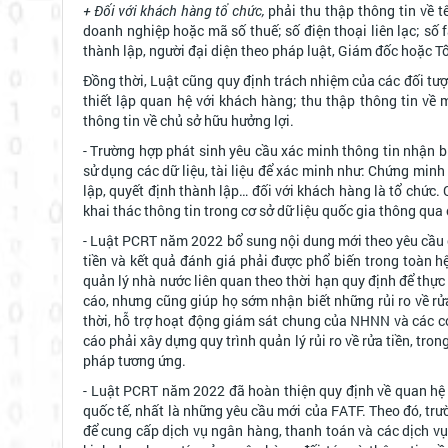
+ Đối với khách hàng tổ chức,
phải thu thập thông tin về tê
doanh nghiệp hoặc mã số thuế; số điện thoại liên lạc; số f
thành lập, người đại diện theo pháp luật, Giám đốc hoặc T
Đồng thời, Luật cũng quy định trách nhiệm của các đối tư
thiết lập quan hệ với khách hàng; thu thập thông tin về
thông tin về chủ sở hữu hưởng lợi.
- Trường hợp phát sinh yêu cầu xác minh thông tin nhận b
sử dụng các dữ liệu, tài liệu để xác minh như: Chứng min
lập, quyết định thành lập… đối với khách hàng là tổ chức.
khai thác thông tin trong cơ sở dữ liệu quốc gia thông qu
- Luật PCRT năm 2022 bổ sung nội dung mới theo yêu cầu củ
tiền và kết quả đánh giá phải được phổ biến trong toàn 
quản lý nhà nước liên quan theo thời hạn quy định để thực
cáo, nhưng cũng giúp họ sớm nhận biết những rủi ro về rử
thời, hỗ trợ hoạt động giám sát chung của NHNN và các cơ 
cáo phải xây dựng quy trình quản lý rủi ro về rửa tiền, tro
pháp tương ứng.
- Luật PCRT năm 2022 đã hoàn thiện quy định về quan hệ 
quốc tế, nhất là những yêu cầu mới của FATF. Theo đó, trư
để cung cấp dịch vụ ngân hàng, thanh toán và các dịch vụ 