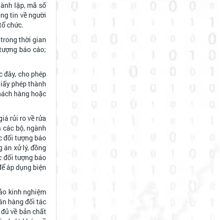
thành lập, mã số
ông tin về người
tổ chức.
trong thời gian
 tượng báo cáo;
c đây, cho phép
giấy phép thành
khách hàng hoặc
á rủi ro về rửa
à các bộ, ngành
c đối tượng báo
 án xử lý, đồng
c đối tượng báo
 để áp dụng biện
hảo kinh nghiệm
ân hàng đối tác
 đủ về bản chất