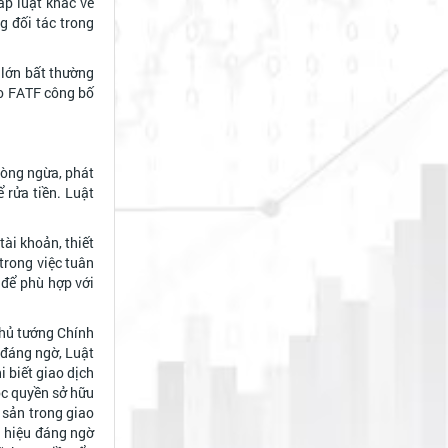
áp luật khác về
g đối tác trong
 lớn bất thường
do FATF công bố
hòng ngừa, phát
 rửa tiền. Luật
ài khoản, thiết
trong việc tuân
 để phù hợp với
Thủ tướng Chính
h đáng ngờ, Luật
 biết giao dịch
uộc quyền sở hữu
i sản trong giao
u hiệu đáng ngờ