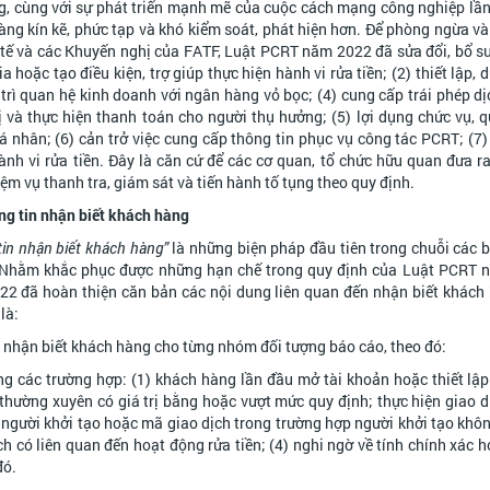
g, cùng với sự phát triển mạnh mẽ của cuộc cách mạng công nghiệp lần 
 càng kín kẽ, phức tạp và khó kiểm soát, phát hiện hơn. Để phòng ngừa v
c tế và các Khuyến nghị của FATF, Luật PCRT năm 2022 đã sửa đổi, bổ s
oặc tạo điều kiện, trợ giúp thực hiện hành vi rửa tiền; (2) thiết lập, d
y trì quan hệ kinh doanh với ngân hàng vỏ bọc; (4) cung cấp trái phép dị
rị và thực hiện thanh toán cho người thụ hưởng; (5) lợi dụng chức vụ, 
nhân; (6) cản trở việc cung cấp thông tin phục vụ công tác PCRT; (7) 
hành vi rửa tiền. Đây là căn cứ để các cơ quan, tổ chức hữu quan đưa r
ệm vụ thanh tra, giám sát và tiến hành tố tụng theo quy định.
ông tin nhận biết khách hàng
tin nhận biết khách hàng”
là những biện pháp đầu tiên trong chuỗi các 
ền. Nhằm khắc phục được những hạn chế trong quy định của Luật PCRT 
2 đã hoàn thiện căn bản các nội dung liên quan đến nhận biết khách 
là:
g nhận biết khách hàng cho từng nhóm đối tượng báo cáo, theo đó:
g các trường hợp: (1) khách hàng lần đầu mở tài khoản hoặc thiết lập
 thường xuyên có giá trị bằng hoặc vượt mức quy định; thực hiện giao d
ủa người khởi tạo hoặc mã giao dịch trong trường hợp người khởi tạo khô
ch có liên quan đến hoạt động rửa tiền; (4) nghi ngờ về tính chính xác h
đó.