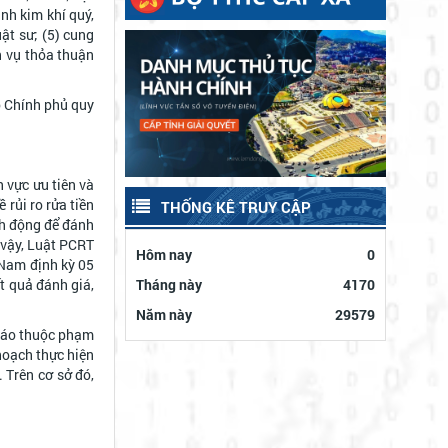
nh kim khí quý,
ật sư; (5) cung
h vụ thỏa thuận
o Chính phủ quy
h vực ưu tiên và
 rủi ro rửa tiền
THỐNG KÊ TRUY CẬP
nh động để đánh
o vậy, Luật PCRT
Hôm nay
0
 Nam định kỳ 05
ết quả đánh giá,
Tháng này
4170
Năm này
29579
 cáo thuộc phạm
 hoạch thực hiện
 Trên cơ sở đó,