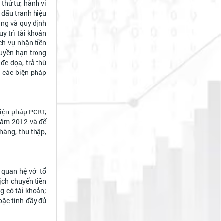
thứ tư, hành vi
à đấu tranh hiệu
ung và quy định
uy trì tài khoản
ch vụ nhận tiền
quyền hạn trong
đe dọa, trả thù
a các biện pháp
biện pháp PCRT,
năm 2012 và để
hàng, thu thập,
 quan hệ với tổ
ịch chuyển tiền
ng có tài khoản;
oặc tính đầy đủ