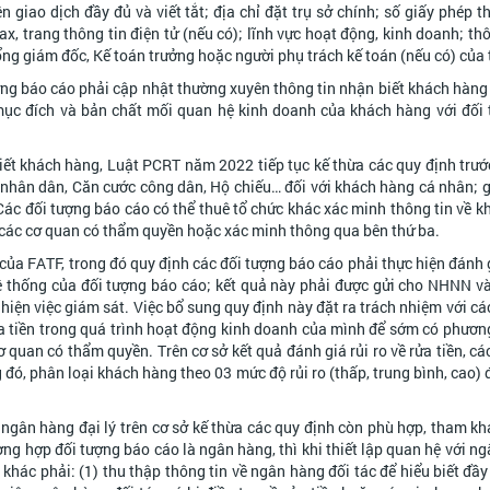
n giao dịch đầy đủ và viết tắt; địa chỉ đặt trụ sở chính; số giấy phép 
ax, trang thông tin điện tử (nếu có); lĩnh vực hoạt động, kinh doanh; th
ổng giám đốc, Kế toán trưởng hoặc người phụ trách kế toán (nếu có) của 
ợng báo cáo phải cập nhật thường xuyên thông tin nhận biết khách hàng 
 mục đích và bản chất mối quan hệ kinh doanh của khách hàng với đối
iết khách hàng, Luật PCRT năm 2022 tiếp tục kế thừa các quy định trướ
h nhân dân, Căn cước công dân, Hộ chiếu… đối với khách hàng cá nhân; 
 Các đối tượng báo cáo có thể thuê tổ chức khác xác minh thông tin về 
a các cơ quan có thẩm quyền hoặc xác minh thông qua bên thứ ba.
a FATF, trong đó quy định các đối tượng báo cáo phải thực hiện đánh gi
hệ thống của đối tượng báo cáo; kết quả này phải được gửi cho NHNN v
 hiện việc giám sát. Việc bổ sung quy định này đặt ra trách nhiệm với cá
a tiền trong quá trình hoạt động kinh doanh của mình để sớm có phương
quan có thẩm quyền. Trên cơ sở kết quả đánh giá rủi ro về rửa tiền, cá
ng đó, phân loại khách hàng theo 03 mức độ rủi ro (thấp, trung bình, cao)
ngân hàng đại lý trên cơ sở kế thừa các quy định còn phù hợp, tham k
ờng hợp đối tượng báo cáo là ngân hàng, thì khi thiết lập quan hệ với ng
khác phải: (1) thu thập thông tin về ngân hàng đối tác để hiểu biết đầy