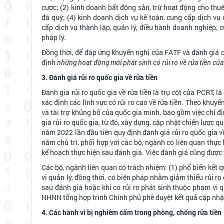
cược; (2) kinh doanh bất động sản, trừ hoạt động cho thuê
đá quý; (4) kinh doanh dịch vụ kế toán, cung cấp dịch vụ 
cấp dịch vụ thành lập, quản lý, điều hành doanh nghiệp; 
pháp lý.
Đồng thời, để đáp ứng khuyến nghị của FATF và đánh giá
định
những hoạt động mới phát sinh có rủi ro về rửa tiền củ
3. Đánh giá rủi ro quốc gia về rửa tiền
Đánh giá rủi ro quốc gia về rửa tiền là trụ cột của PCRT, 
xác định các lĩnh vực có rủi ro cao về rửa tiền. Theo khuyế
và tài trợ khủng bố của quốc gia mình, bao gồm việc chỉ 
giá rủi ro quốc gia, từ đó, xây dựng, cập nhật chiến lược q
năm 2022 lần đầu tiên quy định đánh giá rủi ro quốc gia 
năm chủ trì, phối hợp với các bộ, ngành có liên quan thực 
kế hoạch thực hiện sau đánh giá. Việc đánh giá cũng được th
Các bộ, ngành liên quan có trách nhiệm: (1) phổ biến kết
vi quản lý, đồng thời, có biện pháp nhằm giảm thiểu rủi ro 
sau đánh giá hoặc khi có rủi ro phát sinh thuộc phạm vi
NHNN tổng hợp trình Chính phủ phê duyệt kết quả cập nhật r
4. Các hành vi bị nghiêm cấm trong phòng, chống rửa tiền