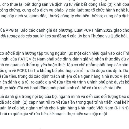
, cho thuê lại bất động sản và dịch vụ tư vấn bất động sản; (3) kinh doa
công chứng, cung cấp dịch vụ pháp lý của luật sư, tổ chức hành nghề lu
cung cấp dịch vụ giám đốc, thư ký công ty cho bên thứ ba; cung cấp dịc
 của APG tại Báo cáo đánh giá đa phương, Luật PCRT năm 2022 giao ch
a đối tượng báo cáo
sau khi có sự đồng ý của Ủy ban Thường vụ Quốc hội.
là cơ sở để định hướng tập trung nguồn lực một cách hiệu quả vào các lĩn
n nghị của FATF, Việt Nam phải xác định, đánh giá và nhận thức đầy đủ về
định cơ quan có thẩm quyền hoặc thiết lập cơ chế nhằm phối hợp các hà
uốc gia về PCRT, tài trợ khủng bố phù hợp với rủi ro đã được xác định. D
về rửa tiền, trong đó xác định trách nhiệm của Ngân hàng Nhà nước Việt
hiện đánh giá rủi ro quốc gia về rửa tiền và trình Chính phủ phê duyệt k
ực hiện đối với hoạt động mới phát sinh có thể có rủi ro về rửa tiền.
 quả đánh giá trong nội bộ của bộ, ngành mình và đến các đối tượng báo
đã xác định; (2) cập nhật rủi ro về rửa tiền trong quá trình triển khai kế
 quản lý của bộ, ngành mình cho Ngân hàng Nhà nước Việt Nam (NHNN).
ủi ro quốc gia về rửa tiền, kế hoạch thực hiện sau cập nhật.