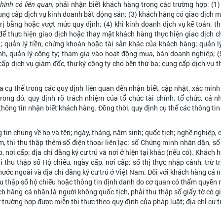
hính có liên quan,
phải nhận biết khách hàng trong các trường hợp: (1
 cung cấp dịch vụ kinh doanh bất động sản; (3) khách hàng có giao dịch m
rị bằng hoặc vượt mức quy định; (4) khi kinh doanh dịch vụ kế toán; th
để thực hiện giao dịch hoặc thay mặt khách hàng thực hiện giao dịch 
t; quản lý tiền, chứng khoán hoặc tài sản khác của khách hàng; quản l
h, quản lý công ty; tham gia vào hoạt động mua, bán doanh nghiệp; (
cấp dịch vụ giám đốc, thư ký công ty cho bên thứ ba; cung cấp dịch vụ 
cụ thể trong các quy định liên quan đến nhận biết, cập nhật, xác minh
ong đó, quy định rõ trách nhiệm của tổ chức tài chính, tổ chức, cá 
 thông tin nhận biết khách hàng. Đồng thời, quy định cụ thể các thông t
 tin chung về họ và tên; ngày, tháng, năm sinh; quốc tịch; nghề nghiệp,
, thì thu thập thêm số điện thoại liên lạc; số Chứng minh nhân dân, s
 nơi cấp; địa chỉ đăng ký cư trú và nơi ở hiện tại khác (nếu có). Khách 
i thu thập số Hộ chiếu, ngày cấp, nơi cấp; số thị thực nhập cảnh, trừ 
ở nước ngoài và địa chỉ đăng ký cư trú ở Việt Nam. Đối với khách hàng cá
thu thập số hộ chiếu hoặc thông tin định danh do cơ quan có thẩm quyền 
ch hàng cá nhân là người không quốc tịch, phải thu thập số giấy tờ có giá
rừ trường hợp được miễn thị thực theo quy định của pháp luật; địa chỉ cư 