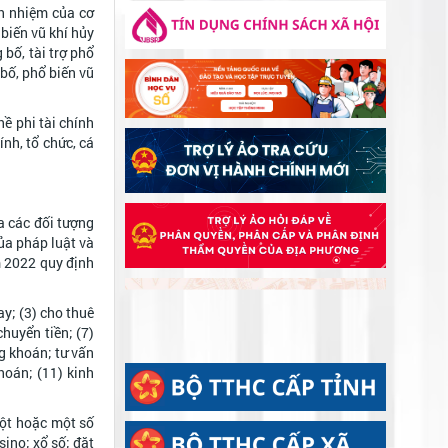
ĐẢNG ỦY CƠ SỞ CÁC CƠ QUAN
ch nhiệm của cơ
ĐẢNG XÃ ĐẠ TẺH TỔ CHỨC THĂM
biến vũ khí hủy
HỎI, TẶNG QUÀ GIA ĐÌNH CHÍNH
bố, tài trợ phổ
SÁCH NHÂN KỶ NIỆM 79 NĂM NGÀY
bố, phổ biến vũ
THƯƠNG BINH - LIỆT SĨ
ề phi tài chính
ính, tổ chức, cá
a các đối tượng
ủa pháp luật và
m 2022 quy định
ay; (3) cho thuê
huyển tiền; (7)
ng khoán; tư vấn
hoán; (11) kinh
một hoặc một số
sino; xổ số; đặt