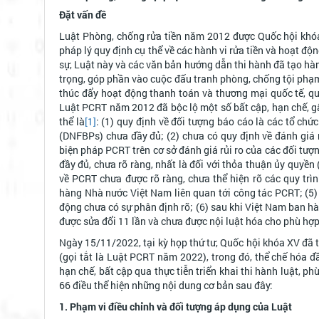
Đặt vấn đề
Luật Phòng, chống rửa tiền năm 2012 được Quốc hội khóa 
pháp lý quy định cụ thể về các hành vi rửa tiền và hoạt đ
sự, Luật này và các văn bản hướng dẫn thi hành đã tạo hà
trọng, góp phần vào cuộc đấu tranh phòng, chống tội phạm 
thúc đẩy hoạt động thanh toán và thương mại quốc tế, qua
Luật PCRT năm 2012 đã bộc lộ một số bất cập, hạn chế, g
thể là
[1]
: (1) quy định về đối tượng báo cáo là các tổ chứ
(DNFBPs) chưa đầy đủ; (2) chưa có quy định về đánh giá rủ
biện pháp PCRT trên cơ sở đánh giá rủi ro của các đối tượ
đầy đủ, chưa rõ ràng, nhất là đối với thỏa thuận ủy quyền (
về PCRT chưa được rõ ràng, chưa thể hiện rõ các quy tr
hàng Nhà nước Việt Nam liên quan tới công tác PCRT; (5)
động chưa có sự phân định rõ; (6) sau khi Việt Nam ban 
được sửa đổi 11 lần và chưa được nội luật hóa cho phù h
Ngày 15/11/2022, tại kỳ họp thứ tư, Quốc hội khóa XV đã t
(gọi tắt là Luật PCRT năm 2022), trong đó, thể chế hóa 
hạn chế, bất cập qua thực tiễn triển khai thi hành luật, 
66 điều thể hiện những nội dung cơ bản sau đây:
1. Phạm vi điều chỉnh và đối tượng áp dụng của Luật