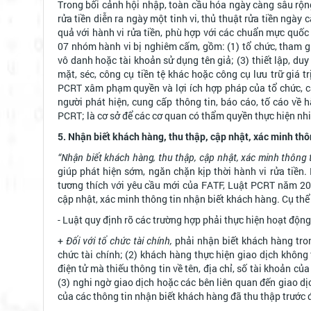
Trong bối cảnh hội nhập, toàn cầu hóa ngày càng sâu rộn
rửa tiền diễn ra ngày một tinh vi, thủ thuật rửa tiền ngày
quả với hành vi rửa tiền, phù hợp với các chuẩn mực quố
07 nhóm hành vi bị nghiêm cấm, gồm: (1) tổ chức, tham gia h
vô danh hoặc tài khoản sử dụng tên giả; (3) thiết lập, du
mặt, séc, công cụ tiền tệ khác hoặc công cụ lưu trữ giá t
PCRT xâm phạm quyền và lợi ích hợp pháp của tổ chức, cá 
người phát hiện, cung cấp thông tin, báo cáo, tố cáo về 
PCRT; là cơ sở để các cơ quan có thẩm quyền thực hiện nhi
5. Nhận biết khách hàng, thu thập, cập nhật, xác minh th
“Nhận biết khách hàng, thu thập, cập nhật, xác minh thông 
giúp phát hiện sớm, ngăn chặn kịp thời hành vi rửa ti
tương thích với yêu cầu mới của FATF, Luật PCRT năm 202
cập nhật, xác minh thông tin nhận biết khách hàng. Cụ thể 
- Luật quy định rõ các trường hợp phải thực hiện hoạt độn
+
Đối với tổ chức tài chính,
phải nhận biết khách hàng tron
chức tài chính; (2) khách hàng thực hiện giao dịch không
điện tử mà thiếu thông tin về tên, địa chỉ, số tài khoản c
(3) nghi ngờ giao dịch hoặc các bên liên quan đến giao dị
của các thông tin nhận biết khách hàng đã thu thập trước 