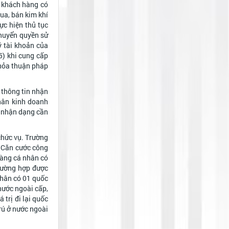
) khách hàng có
ua, bán kim khí
ực hiện thủ tục
chuyển quyền sử
ý tài khoản của
5) khi cung cấp
thỏa thuận pháp
 thông tin nhận
nhân kinh doanh
in nhận dạng cần
 chức vụ. Trường
ố Căn cước công
hàng cá nhân có
trường hợp được
 nhân có 01 quốc
nước ngoài cấp,
 trị đi lại quốc
trú ở nước ngoài