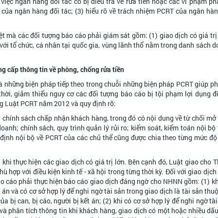
 việc ngân hàng đối tác có bị điều tra về rửa tiền hoặc các vi phạm ph
 của ngân hàng đối tác; (3) hiểu rõ về trách nhiệm PCRT của ngân hàn
 mà các đối tượng báo cáo phải giám sát gồm: (1) giao dịch có giá trị
 với tổ chức, cá nhân tại quốc gia, vùng lãnh thổ nằm trong danh sách 
ng cấp thông tin về phòng, chống rửa tiền
à những biện pháp tiếp theo trong chuỗi những biện pháp PCRT giúp p
thời, giảm thiểu nguy cơ các đối tượng báo cáo bị tội phạm lợi dụng để
g Luật PCRT năm 2012 và quy định rõ:
: chính sách chấp nhận khách hàng, trong đó có nội dung về từ chối mở t
nh; chính sách, quy trình quản lý rủi ro; kiểm soát, kiểm toán nội bộ 
định nội bộ về PCRT của các chủ thể cũng được chia theo từng mức độ
hi thực hiện các giao dịch có giá trị lớn. Bên cạnh đó, Luật giao cho 
ù hợp với điều kiện kinh tế - xã hội trong từng thời kỳ. Đối với giao dịc
o cáo phải thực hiện báo cáo giao dịch đáng ngờ cho NHNN gồm: (1) khi
t án và có cơ sở hợp lý để nghi ngờ tài sản trong giao dịch là tài sản th
bị can, bị cáo, người bị kết án; (2) khi có cơ sở hợp lý để nghi ngờ tà
p và phân tích thông tin khi khách hàng, giao dịch có một hoặc nhiều dấ