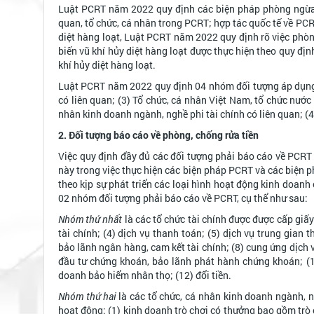
Luật PCRT năm 2022 quy định các biện pháp phòng ngừa, p
quan, tổ chức, cá nhân trong PCRT; hợp tác quốc tế về PCR
diệt hàng loạt, Luật PCRT năm 2022 quy định rõ việc phòng
biến vũ khí hủy diệt hàng loạt được thực hiện theo quy đị
khí hủy diệt hàng loạt.
Luật PCRT năm 2022 quy định 04 nhóm đối tượng áp dụng g
có liên quan; (3) Tổ chức, cá nhân Việt Nam, tổ chức nước 
nhân kinh doanh ngành, nghề phi tài chính có liên quan; (
2. Đối tượng báo cáo về phòng, chống rửa tiền
Việc quy định đầy đủ các đối tượng phải báo cáo về PCRT 
này trong việc thực hiện các biện pháp PCRT và các biện 
theo kịp sự phát triển các loại hình hoạt động kinh doanh
02 nhóm đối tượng phải báo cáo về PCRT, cụ thể như sau:
Nhóm thứ nhất
là các tổ chức tài chính được được cấp giấy
tài chính; (4) dịch vụ thanh toán; (5) dịch vụ trung gian
bảo lãnh ngân hàng, cam kết tài chính; (8) cung ứng dịch vụ
đầu tư chứng khoán, bảo lãnh phát hành chứng khoán; (1
doanh bảo hiểm nhân thọ; (12) đổi tiền.
Nhóm thứ hai
là các tổ chức, cá nhân kinh doanh ngành, n
hoạt động: (1) kinh doanh trò chơi có thưởng bao gồm trò c