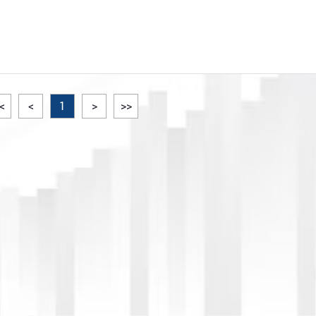
<
<
1
>
>>