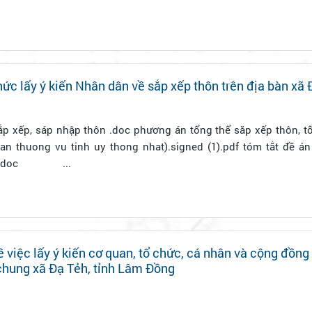
ức lấy ý kiến Nhân dân về sắp xếp thôn trên địa bàn xã 
hôn .doc phương án tổng thể săp xếp thôn, tổ dân phố của
ng vu tinh uy thong nhat).signed (1).pdf tóm tắt đề án sắp xếp, sáp
nhập thôn - copy.doc ...
iệc lấy ý kiến cơ quan, tổ chức, cá nhân và cộng đồng
chung xã Đạ Tẻh, tỉnh Lâm Đồng