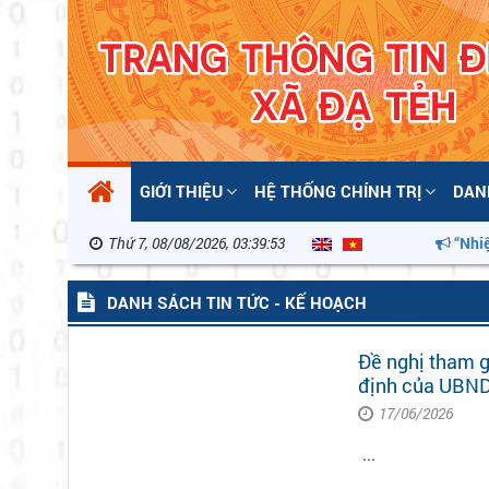
GIỚI THIỆU
HỆ THỐNG CHÍNH TRỊ
DAN
Thứ 7, 08/08/2026, 03:39:54
“Nhiệt 
DANH SÁCH TIN TỨC - KẾ HOẠCH
Đề nghị tham g
định của UBND 
17/06/2026
...