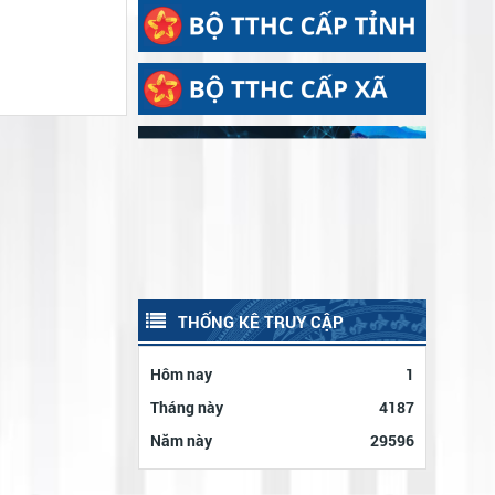
UỐNG NƯỚC NHỚ NGUỒN – ĐỜI ĐỜI
CÔNG NHÂN DỊP KỶ NIỆM 79 NĂM
GHI NHỚ CÔNG ƠN CÁC ANH HÙNG
NGÀY THƯƠNG BINH - LIỆT SĨ
LIỆT SĨ
ĐẢNG ỦY CƠ SỞ CÁC CƠ QUAN
ĐẢNG XÃ ĐẠ TẺH TỔ CHỨC THĂM
HỎI, TẶNG QUÀ GIA ĐÌNH CHÍNH
SÁCH NHÂN KỶ NIỆM 79 NĂM NGÀY
THƯƠNG BINH - LIỆT SĨ
THỐNG KÊ TRUY CẬP
Hôm nay
1
Tháng này
4187
Năm này
29596